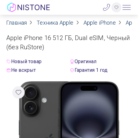
Главная
Техника Apple
Apple iPhone
Appl
Акции
Apple iPhone 16 512 ГБ, Dual eSIM, Черный
О нас
(без RuStore)
Блог
Новый товар
Оригинал
Не вскрыт
Гарантия 1 год
Договор оферты
Реквизиты
Контакты
Гарантия
Оплата