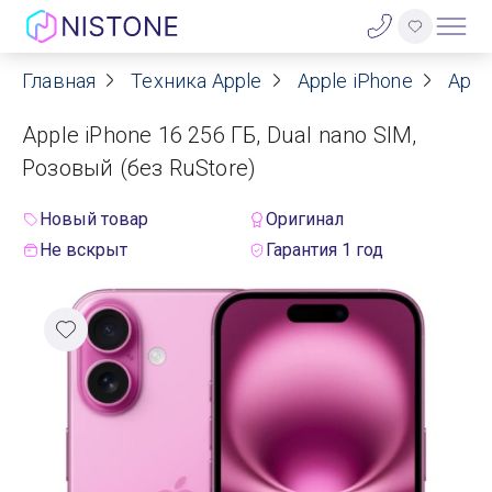
Главная
Техника Apple
Apple iPhone
Appl
Акции
Apple iPhone 16 256 ГБ, Dual nano SIM,
О нас
Розовый (без RuStore)
Блог
Новый товар
Оригинал
Не вскрыт
Гарантия 1 год
Договор оферты
Реквизиты
Контакты
Гарантия
Оплата