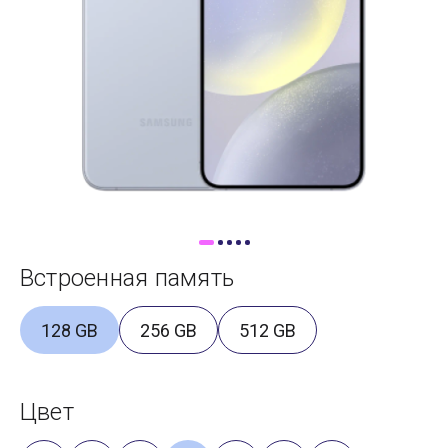
Доставка
Самовывоз
Trade-In
Встроенная память
128 GB
256 GB
512 GB
Цвет