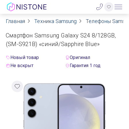
Главная
Техника Samsung
Телефоны Samsu
Акции
Смартфон Samsung Galaxy S24 8/128GB,
О нас
(SM-S921B) «синий/Sapphire Blue»
Блог
Новый товар
Оригинал
Не вскрыт
Гарантия 1 год
Договор оферты
Реквизиты
Контакты
Гарантия
Оплата