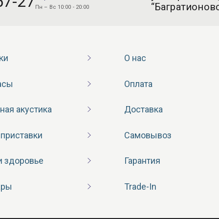
57-27
“Багратионовс
Пн – Вс 10:00 - 20:00
ки
О нас
асы
Оплата
ная акустика
Доставка
 приставки
Самовывоз
и здоровье
Гарантия
ары
Trade-In