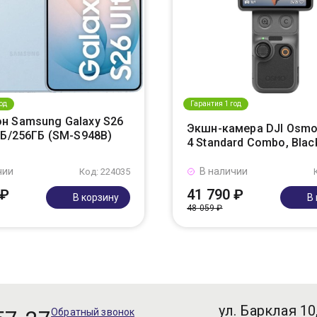
од
Гарантия 1 год
н Samsung Galaxy S26
Экшн-камера DJI Osmo
ГБ/256ГБ (SM-S948B)
4 Standard Combo, Blac
чии
В наличии
Код: 224035
 ₽
41 790 ₽
В корзину
В
48 059 ₽
ул. Барклая 10
Обратный звонок