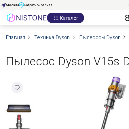
Москва
Багратионовская
Каталог
Акции
Главная
О нас
Техника Dyson
Пылесосы Dyson
Блог
Пылесос Dyson V15s De
Договор оферты
Реквизиты
Контакты
Гарантия
Оплата