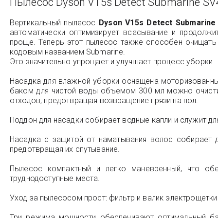
Пылесос Dyson V15s Detect Submarine SV4
Вертикальный пылесос
Dyson V15s Detect Submarine
автоматически оптимизирует всасывание и продолжи
проще. Теперь этот пылесос также способен очищать
кодовым названием Submarine.
Это значительно упрощает и улучшает процесс уборки.
Насадка для влажной уборки оснащена моторизованным
баком для чистой воды объемом 300 мл можно очистить
отходов, предотвращая возвращение грязи на пол.
Поддон для насадки собирает водные капли и служит дл
Насадка с защитой от наматывания волос собирает 
предотвращая их спутывание.
Пылесос компактный и легко маневренный, что об
труднодоступные места.
Уход за пылесосом прост: фильтр и валик электрощетки
Три режима мощности обеспечивают оптимальный ба