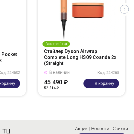
Гарантия 1 год
Стайлер Dyson Airwrap
 Pocket
Complete Long HS09 Coanda 2x
k
(Straight
В наличии
Код: 224632
Код: 224265
45 490 ₽
 корзину
В корзину
52 314 ₽
Акции | Новости | Скидки
, ТЦ