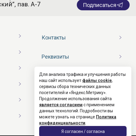
кий”, пав. А-7
Подписаться
Контакты
Реквизиты
Для анализа трафика и улучшения работы
Договор оферты
наш сайт использует
файлы cookie
,
сервисы сбора технических данных
посетителей и «Яндекс.Метрику».
Согласие на обработку ПД
Продолжение использования сайта
является согласием
с применением
данных технологий. Подробности вы
Политика конфиденциальности
можете узнать на странице
Политика
конфиденциальности
.
Я согласен / согласна