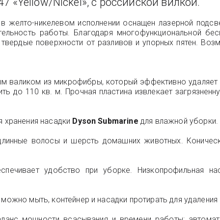
7 «Yellow/Nickel», с российской вилкой.
в желто-никелевом исполнении оснащен лазерной подсв
тельность работы. Благодаря многофункциональной бес
 твердые поверхности от разливов и упорных пятен. Воз
 валиком из микрофибры, который эффективно удаляет ра
 до 110 кв. м. Прочная пластина извлекает загрязненну
я хранения насадки
Dyson Submarine
для влажной уборки.
длинные волосы и шерсть домашних животных. Коническа
еспечивает удобство при уборке. Низкопрофильная на
 можно мыть, контейнер и насадки протирать для удаления
ланс мощности всасывания и времени работы: автомати