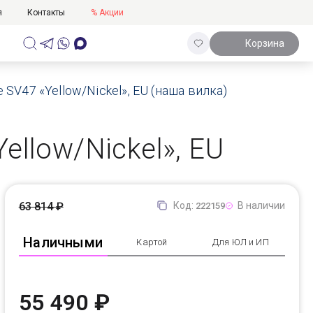
я
Контакты
% Акции
Корзина
SV47 «Yellow/Nickel», EU (наша вилка)
ellow/Nickel», EU
63 814 ₽
Код:
В наличии
222159
Наличными
Картой
Для ЮЛ и ИП
55 490 ₽