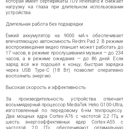
которая имеет сертификаты TÜV Rheinland и снижает
нагрузку на глаза при длительном использовании
устройства.
Длительная работа без подзарядки
Ёмкий аккумулятор на 9000 мА·ч обеспечивает
впечатляющую автономность Redmi Pad 2. В режиме
воспроизведения видео планшет может работать до
17 часов, в режиме прослушивания музыки — до 234
часов, а в режиме ожидания — до 86 дней. Если
заряд всё же подошёл к концу, быстрая зарядка
через USB Type-C (18 Вт) позволит оперативно
восполнить энергию.
Высокая скорость и эффективность
За производительность устройства отвечает
восьмиядерный процессор MediaTek Helio G100-Ultra,
изготовленный по передовому 6-нм техпроцессу.
Два мощных ядра Cortex-A76 с частотой 2,2 ГГц и
шесть энергоэффективных ядер Cortex-A55 с
частотой 2,0 ГГц обеспечивают оптимальную