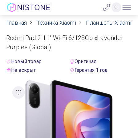
Главная
Техника Xiaomi
Планшеты Xiaomi
Акции
Redmi Pad 2 11" Wi-Fi 6/128Gb «Lavender
О нас
Purple» (Global)
Блог
Новый товар
Оригинал
Не вскрыт
Гарантия 1 год
Договор оферты
Реквизиты
Контакты
Гарантия
Оплата