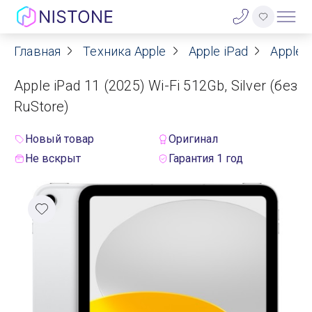
Главная
Техника Apple
Apple iPad
Apple i
Акции
Apple iPad 11 (2025) Wi-Fi 512Gb, Silver (без
О нас
RuStore)
Блог
Новый товар
Оригинал
Не вскрыт
Гарантия 1 год
Договор оферты
Реквизиты
Контакты
Гарантия
Оплата