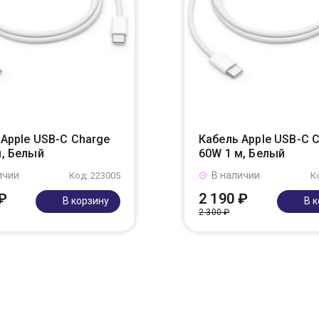
 Apple USB-C Charge
Кабель Apple USB-C 
м, Белый
60W 1 м, Белый
ичии
В наличии
Код: 223005
К
₽
2 190 ₽
В корзину
В 
2 300 ₽