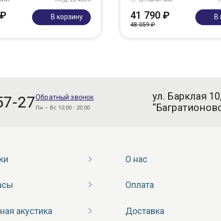
 ₽
41 790 ₽
В корзину
В
48 059 ₽
ул. Барклая 10
57-27
Обратный звонок
“Багратионовс
Пн – Вс 10:00 - 20:00
ки
О нас
асы
Оплата
ная акустика
Доставка