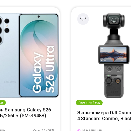
од
Гарантия 1 год
н Samsung Galaxy S26
Экшн-камера DJI Osmo
ГБ/256ГБ (SM-S948B)
4 Standard Combo, Blac
чии
В наличии
Код: 224035