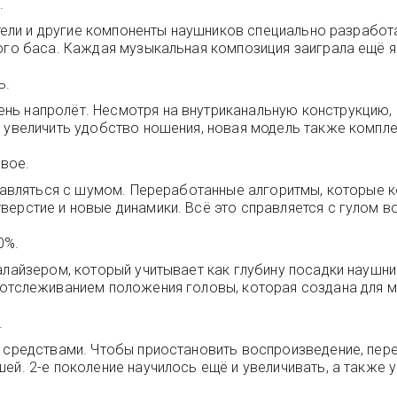
.
лители и другие компоненты наушников специально разрабо
кого баса. Каждая музыкальная композиция заиграла ещё я
ь.
нь напролёт. Несмотря на внутриканальную конструкцию,
ы увеличить удобство ношения, новая модель также компл
вое.
справляться с шумом. Переработанные алгоритмы, которые 
ерстие и новые динамики. Всё это справляется с гулом во
0%.
алайзером, который учитывает как глубину посадки наушни
м отслеживанием положения головы, которая создана для
.
и средствами. Чтобы приостановить воспроизведение, пе
шей. 2-е поколение научилось ещё и увеличивать, а также