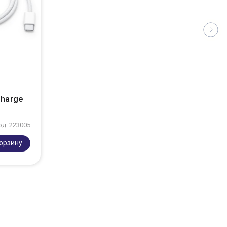
Charge
од: 223005
корзину