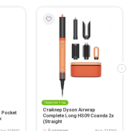
Гарантия 1 год
Стайлер Dyson Airwrap
 Pocket
Complete Long HS09 Coanda 2x
k
(Straight
В наличии
Код: 224632
Код: 224265