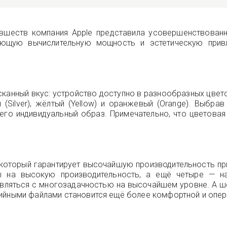
новшеств компания Apple представила усовершенствован
яющую вычислительную мощность и эстетическую прив
нный вкус: устройство доступно в разнообразных цветовы
й (Silver), жёлтый (Yellow) и оранжевый (Orange). Выбра
 его индивидуальный образ. Примечательно, что цветовая
, который гарантирует высочайшую производительность п
ы на высокую производительность, а ещё четыре — н
ляться с многозадачностью на высочайшем уровне. А ше
дийными файлами становится ещё более комфортной и опер