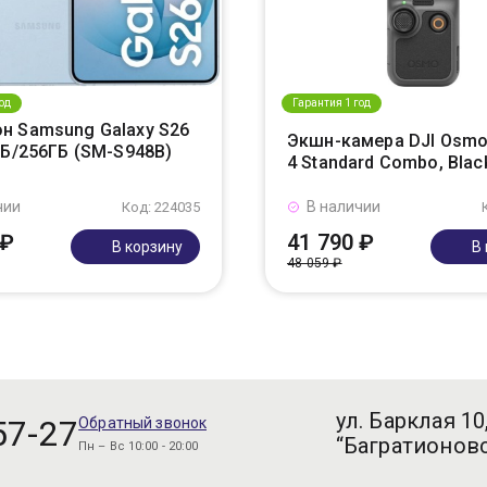
од
Гарантия 1 год
н Samsung Galaxy S26
Экшн-камера DJI Osmo
ГБ/256ГБ (SM-S948B)
4 Standard Combo, Blac
чии
В наличии
Код: 224035
 ₽
41 790 ₽
В корзину
В
48 059 ₽
ул. Барклая 10
57-27
Обратный звонок
“Багратионовс
Пн – Вс 10:00 - 20:00