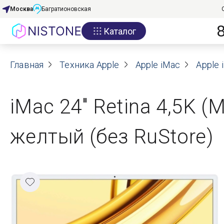
Москва
Багратионовская
Каталог
Акции
Главная
О нас
Техника Apple
Apple iMac
Apple 
Блог
iMac 24" Retina 4,5K (
Договор оферты
желтый (без RuStore)
Реквизиты
Контакты
Гарантия
Оплата