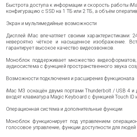
Быстрота доступа к информации и скорость работы iM
конфигурацию с SSD на 1 ТБ или 2 ТБ, а объём операти
Экран и мультимедийные возможности
Дисплей iMac впечатляет своими характеристиками: 
невероятно чёткое и насыщенное изображение. В
гарантирует высокое качество видеозвонков.
Моноблок поддерживает множество видеоформатов, с
аудиосистема с функцией пространственного звука соз
Возможности подключения и расширения функционала
iMac M3 оснащён двумя портами Thunderbolt / USB 4 и 
входят клавиатура Magic Keyboard с функцией Touch I
Операционная система и дополнительные функции
Моноблок функционирует под управлением операцио
голосовое управление, функции доступности для люде