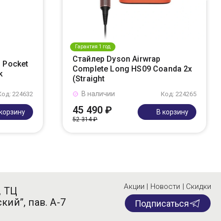
Гарантия 1 год
Стайлер Dyson Airwrap
 Pocket
Complete Long HS09 Coanda 2x
k
(Straight
В наличии
Код: 224632
Код: 224265
45 490 ₽
 корзину
В корзину
52 314 ₽
Акции | Новости | Скидки
, ТЦ
кий”, пав. А-7
Подписаться