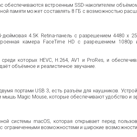
ac обеспечиваются встроенным SSD-накопителем объёмом
вной памяти может составлять 8 ГБ с возможностью расшир
24-дюймовая 4.5K Retina-панель с разрешением 4480 x 2
строенная камера FaceTime HD с разрешением 1080p 
реди которых HEVC, H.264, AV1 и ProRes, и обеспечив
даёт объёмное и реалистичное звучание.
двумя портами USB 3, есть разъём для наушников. Устройс
D и мышь Magic Mouse, которые обеспечивают удобство и э
нной системы macOS, которая открывает перед пользо
й с ограниченными возможностями и широкие возможности