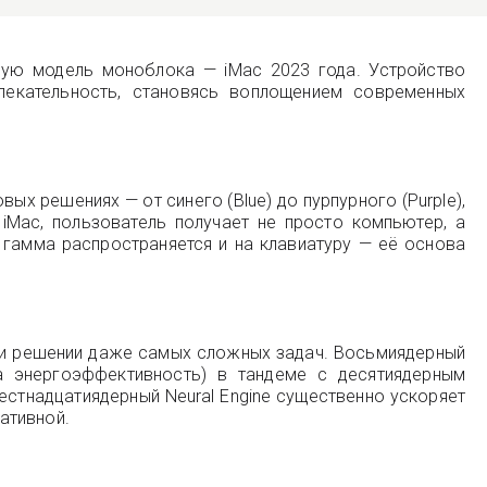
ную модель моноблока — iMac 2023 года. Устройство
лекательность, становясь воплощением современных
х решениях — от синего (Blue) до пурпурного (Purple),
в iMac, пользователь получает не просто компьютер, а
 гамма распространяется и на клавиатуру — её основа
ри решении даже самых сложных задач. Восьмиядерный
а энергоэффективность) в тандеме с десятиядерным
стнадцатиядерный Neural Engine существенно ускоряет
ативной.