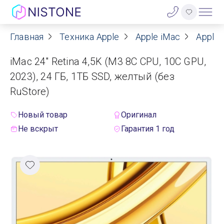
Главная
Техника Apple
Apple iMac
Apple 
Акции
iMac 24" Retina 4,5K (M3 8C CPU, 10C GPU,
О нас
2023), 24 ГБ, 1ТБ SSD, желтый (без
RuStore)
Блог
Новый товар
Оригинал
Договор оферты
Не вскрыт
Гарантия 1 год
Реквизиты
Контакты
Гарантия
Оплата