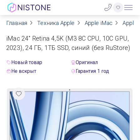
Главная
Техника Apple
Apple iMac
Apple 
Акции
iMac 24" Retina 4,5K (M3 8C CPU, 10C GPU,
О нас
2023), 24 ГБ, 1ТБ SSD, синий (без RuStore)
Блог
Новый товар
Оригинал
Не вскрыт
Гарантия 1 год
Договор оферты
Реквизиты
Контакты
Гарантия
Оплата