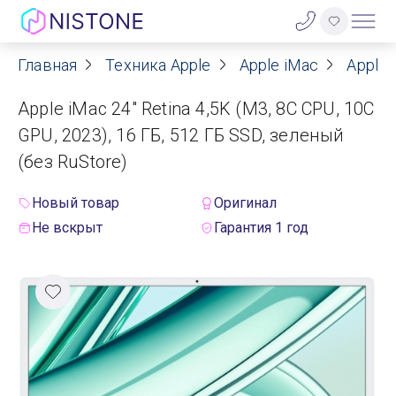
Главная
Техника Apple
Apple iMac
Apple 
Акции
Apple iMac 24" Retina 4,5K (M3, 8C CPU, 10C
О нас
GPU, 2023), 16 ГБ, 512 ГБ SSD, зеленый
(без RuStore)
Блог
Новый товар
Оригинал
Договор оферты
Не вскрыт
Гарантия 1 год
Реквизиты
Контакты
Гарантия
Оплата