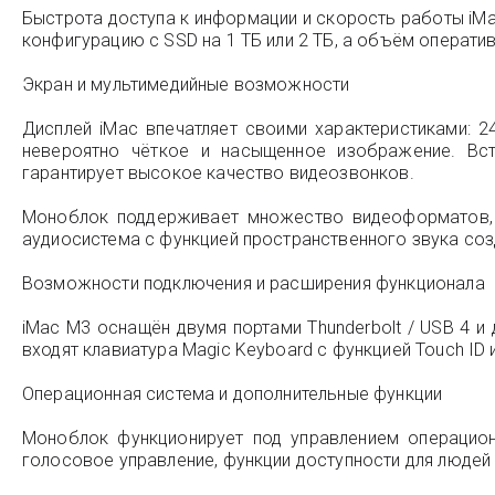
Быстрота доступа к информации и скорость работы iM
конфигурацию с SSD на 1 ТБ или 2 ТБ, а объём операти
Экран и мультимедийные возможности
Дисплей iMac впечатляет своими характеристиками: 
невероятно чёткое и насыщенное изображение. В
гарантирует высокое качество видеозвонков.
Моноблок поддерживает множество видеоформатов, с
аудиосистема с функцией пространственного звука соз
Возможности подключения и расширения функционала
iMac M3 оснащён двумя портами Thunderbolt / USB 4 и 
входят клавиатура Magic Keyboard с функцией Touch I
Операционная система и дополнительные функции
Моноблок функционирует под управлением операцио
голосовое управление, функции доступности для люде