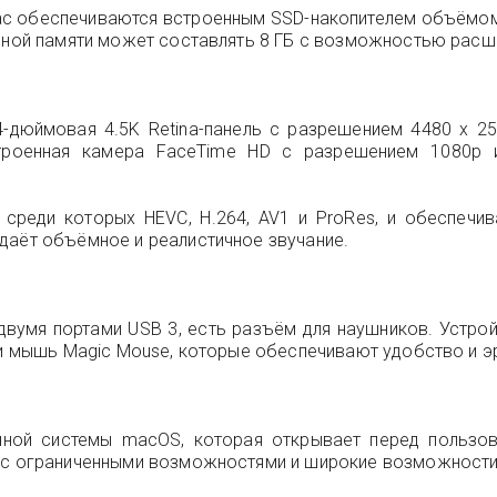
ac обеспечиваются встроенным SSD-накопителем объёмом
вной памяти может составлять 8 ГБ с возможностью расшир
24-дюймовая 4.5K Retina-панель с разрешением 4480 x 2
строенная камера FaceTime HD с разрешением 1080p 
реди которых HEVC, H.264, AV1 и ProRes, и обеспечив
даёт объёмное и реалистичное звучание.
двумя портами USB 3, есть разъём для наушников. Устройс
D и мышь Magic Mouse, которые обеспечивают удобство и э
нной системы macOS, которая открывает перед пользо
й с ограниченными возможностями и широкие возможности