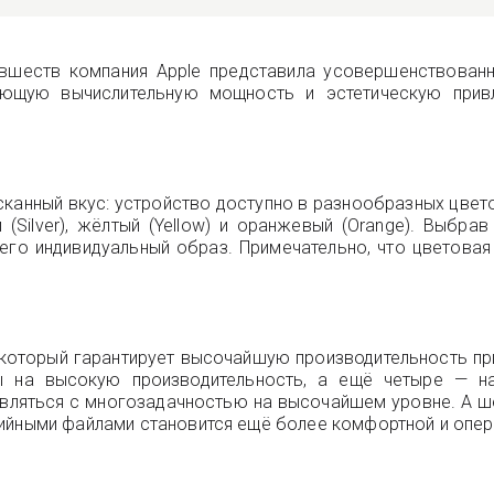
новшеств компания Apple представила усовершенствован
яющую вычислительную мощность и эстетическую прив
нный вкус: устройство доступно в разнообразных цветовы
й (Silver), жёлтый (Yellow) и оранжевый (Orange). Выбра
 его индивидуальный образ. Примечательно, что цветовая
, который гарантирует высочайшую производительность п
ы на высокую производительность, а ещё четыре — н
ляться с многозадачностью на высочайшем уровне. А ше
дийными файлами становится ещё более комфортной и опер