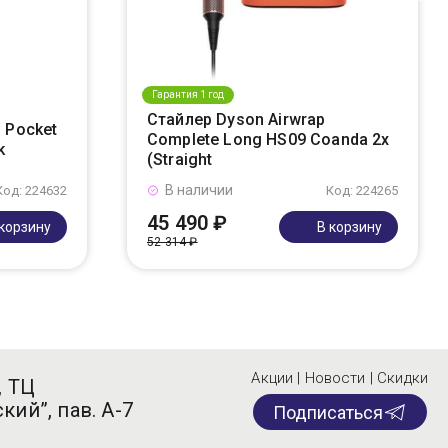
Гарантия 1 год
Стайлер Dyson Airwrap
 Pocket
Complete Long HS09 Coanda 2x
k
(Straight
В наличии
Код: 224632
Код: 224265
45 490 ₽
 корзину
В корзину
52 314 ₽
Акции | Новости | Скидки
, ТЦ
кий”, пав. А-7
Подписаться