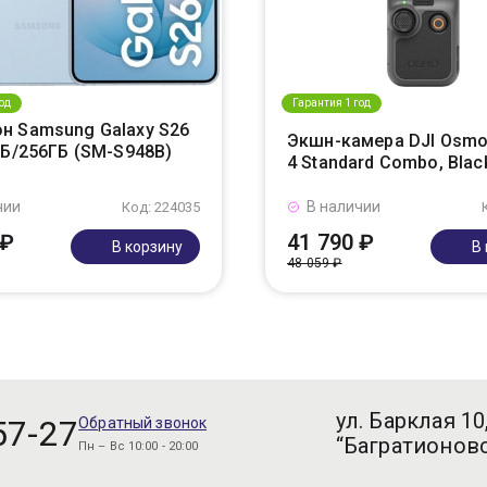
од
Гарантия 1 год
н Samsung Galaxy S26
Экшн-камера DJI Osmo
ГБ/256ГБ (SM-S948B)
4 Standard Combo, Blac
чии
В наличии
Код: 224035
 ₽
41 790 ₽
В корзину
В
48 059 ₽
ул. Барклая 10
57-27
Обратный звонок
“Багратионовс
Пн – Вс 10:00 - 20:00