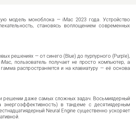
ную модель моноблока — iMac 2023 года. Устройство
лекательность, становясь воплощением современных
х решениях — от синего (Blue) до пурпурного (Purple),
в iMac, пользователь получает не просто компьютер, а
 гамма распространяется и на клавиатуру — её основа
ри решении даже самых сложных задач. Восьмиядерный
а энергоэффективность) в тандеме с десятиядерным
стнадцатиядерный Neural Engine существенно ускоряет
ативной.