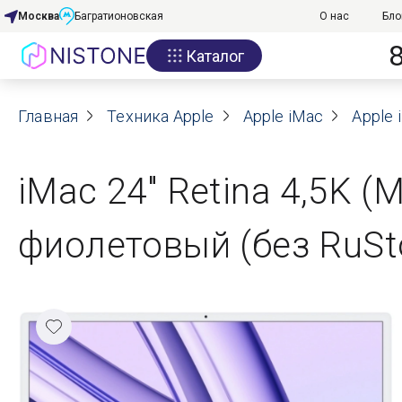
Москва
Багратионовская
О нас
Бло
Каталог
Акции
Главная
О нас
Техника Apple
Apple iMac
Apple 
Блог
iMac 24" Retina 4,5K (
Договор оферты
фиолетовый (без RuSt
Реквизиты
Контакты
Гарантия
Оплата