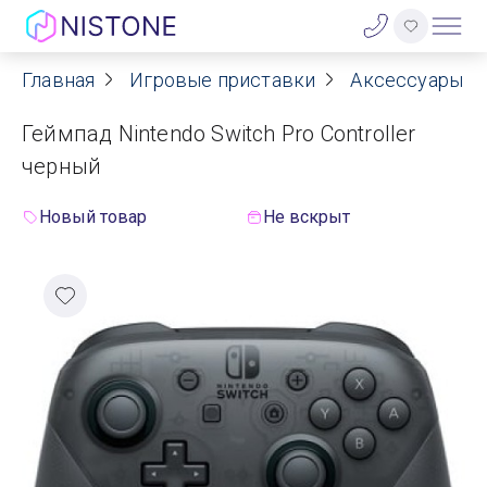
Главная
Игровые приставки
Аксессуары д
Акции
Геймпад Nintendo Switch Pro Controller
О нас
черный
Блог
Новый товар
Не вскрыт
Договор оферты
Реквизиты
Контакты
Гарантия
Оплата