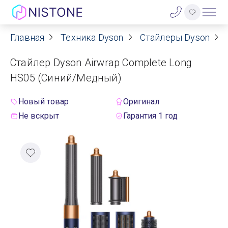
Главная
Техника Dyson
Стайлеры Dyson
Акции
Стайлер Dyson Airwrap Complete Long
О нас
HS05 (Синий/Медный)
Блог
Новый товар
Оригинал
Не вскрыт
Гарантия 1 год
Договор оферты
Реквизиты
Контакты
Гарантия
Оплата