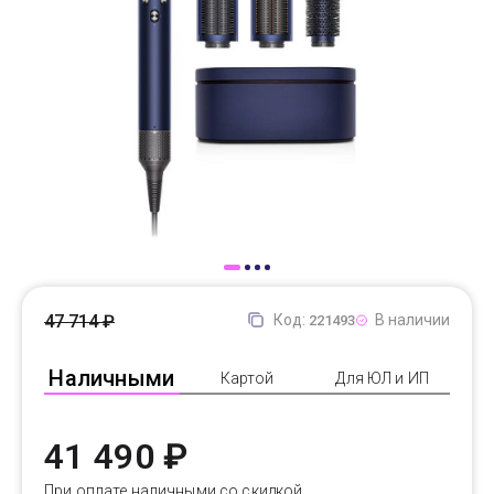
Доставка
Самовывоз
Trade-In
47 714 ₽
Код:
В наличии
221493
Наличными
Картой
Для ЮЛ и ИП
41 490 ₽
При оплате наличными со скидкой