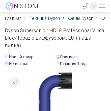
Главная
Техника Dyson
Фены Dyson
Фен
Акции
Dyson Supersonic r HD18 Professional Vinca
О нас
blue/Topaz с диффузором, EU ( наша
вилка)
Блог
Новый товар
Оригинал
Договор оферты
Не вскрыт
Гарантия 1 год
Реквизиты
Контакты
Гарантия
Оплата