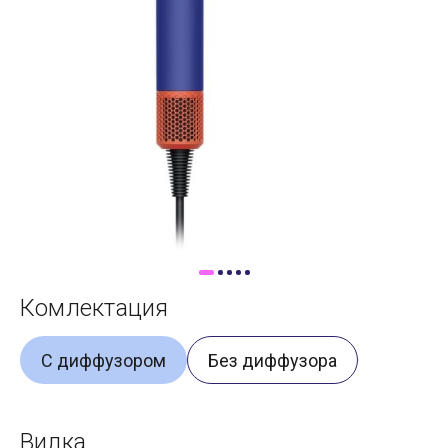
Доставка
Самовывоз
Trade-In
Комлектация
С диффузором
Без диффузора
Вилка