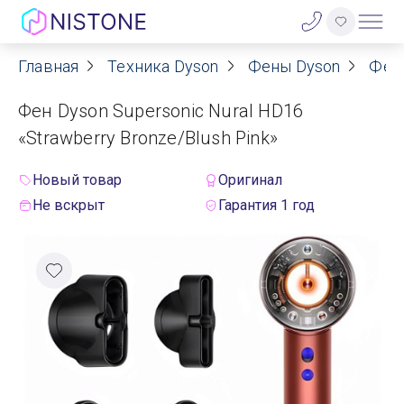
Главная
Техника Dyson
Фены Dyson
Фен
Акции
Фен Dyson Supersonic Nural HD16
О нас
«Strawberry Bronze/Blush Pink»
Блог
Новый товар
Оригинал
Не вскрыт
Гарантия 1 год
Договор оферты
Реквизиты
Контакты
Гарантия
Оплата