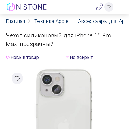
Главная
Техника Apple
Аксессуары для App
Акции
Чехол силиконовый для iPhone 15 Pro
О нас
Max, прозрачный
Блог
Новый товар
Не вскрыт
Договор оферты
Реквизиты
Контакты
Гарантия
Оплата