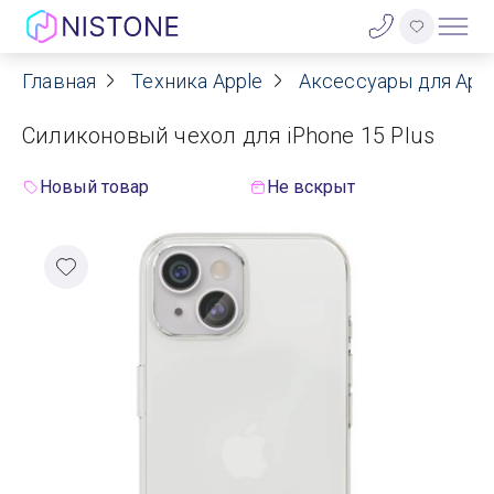
Главная
Техника Apple
Аксессуары для App
Акции
Cиликоновый чехол для iPhone 15 Plus
О нас
Новый товар
Не вскрыт
Блог
Договор оферты
Реквизиты
Контакты
Гарантия
Оплата