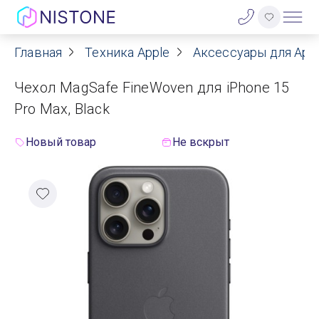
Главная
Техника Apple
Аксессуары для App
Акции
Чехол MagSafe FineWoven для iPhone 15
О нас
Pro Max, Black
Блог
Новый товар
Не вскрыт
Договор оферты
Реквизиты
Контакты
Гарантия
Оплата