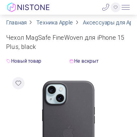
Главная
Техника Apple
Аксессуары для App
Акции
Чехол MagSafe FineWoven для iPhone 15
О нас
Plus, black
Блог
Новый товар
Не вскрыт
Договор оферты
Реквизиты
Контакты
Гарантия
Оплата