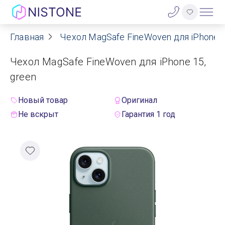
Главная
Чехол MagSafe FineWoven для iPhone 1
Акции
Чехол MagSafe FineWoven для iPhone 15,
О нас
green
Блог
Новый товар
Оригинал
Не вскрыт
Гарантия 1 год
Договор оферты
Реквизиты
Контакты
Гарантия
Оплата