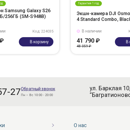
од
Гарантия 1 год
н Samsung Galaxy S26
Экшн-камера DJI Osmo
ГБ/256ГБ (SM-S948B)
4 Standard Combo, Blac
чии
В наличии
Код: 224035
 ₽
41 790 ₽
В корзину
В
48 059 ₽
ул. Барклая 10
57-27
Обратный звонок
“Багратионовс
Пн – Вс 10:00 - 20:00
ки
О нас