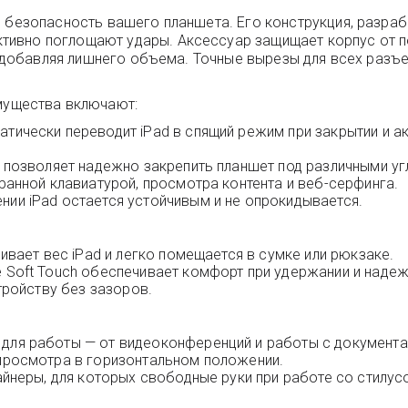
 безопасность вашего планшета. Его конструкция, разраб
вно поглощают удары. Аксессуар защищает корпус от поя
не добавляя лишнего объема. Точные вырезы для всех разъ
ущества включают:
ически переводит iPad в спящий режим при закрытии и ак
 позволяет надежно закрепить планшет под различными уг
ранной клавиатурой, просмотра контента и веб-серфинга.
ии iPad остается устойчивым и не опрокидывается.
ивает вес iPad и легко помещается в сумке или рюкзаке.
 Soft Touch обеспечивает комфорт при удержании и надеж
тройству без зазоров.
для работы — от видеоконференций и работы с документа
просмотра в горизонтальном положении.
айнеры, для которых свободные руки при работе со стилус