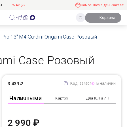
ты
% Акции
Самовывоз в день заказа!
Корзина
Pro 13" M4 Gurdini Origami Case Розовый
gami Case Розовый
3 439 ₽
Код:
В наличии
224604
Наличными
Картой
Для ЮЛ и ИП
2 990 ₽