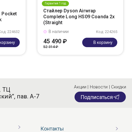
Гарантия 1 год
Стайлер Dyson Airwrap
 Pocket
Complete Long HS09 Coanda 2x
k
(Straight
В наличии
Код: 224632
Код: 224265
45 490 ₽
 корзину
В корзину
52 314 ₽
Акции | Новости | Скидки
, ТЦ
кий”, пав. А-7
Подписаться
Контакты