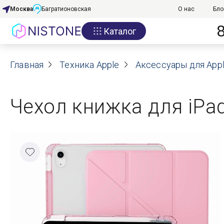
Москва
Багратионовская
О нас
Бло
Каталог
Акции
Главная
О нас
Техника Apple
Аксессуары для App
Блог
Чехол книжка для iPad
Договор оферты
Реквизиты
Контакты
Гарантия
Оплата