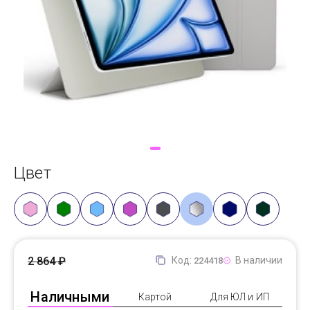
Доставка
Самовывоз
Trade-In
Цвет
2 864 ₽
Код:
В наличии
224418
Наличными
Картой
Для ЮЛ и ИП