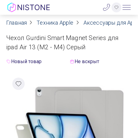
Главная
Техника Apple
Аксессуары для App
Акции
Чехол Gurdini Smart Magnet Series для
О нас
ipad Air 13 (M2 - M4) Серый
Блог
Новый товар
Не вскрыт
Договор оферты
Реквизиты
Контакты
Гарантия
Оплата