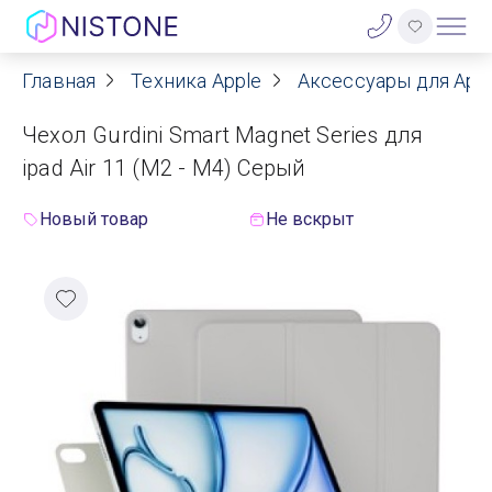
Главная
Техника Apple
Аксессуары для App
Акции
Чехол Gurdini Smart Magnet Series для
О нас
ipad Air 11 (M2 - M4) Серый
Блог
Новый товар
Не вскрыт
Договор оферты
Реквизиты
Контакты
Гарантия
Оплата