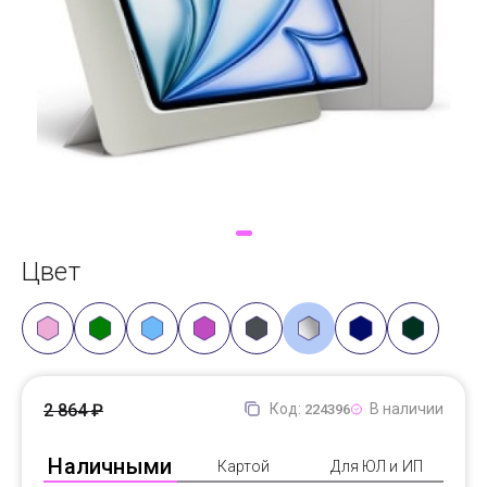
Доставка
Самовывоз
Trade-In
Цвет
2 864 ₽
Код:
В наличии
224396
Наличными
Картой
Для ЮЛ и ИП