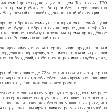
 читаемой даже под палящим солнцем. Технология LTPO
евает время работы от батареи без потери качества
 безупречный внешний вид часов в любой ситуации.
аршрут обратно» помогут не потеряться в лесной глуши
маршрут будет отображаться на экране даже в офлайн-
 отслеживает глубину погружения, время, проведённое
днако в России она не работает.
рокардиограммы, измеряют уровень кислорода в крови и
а сердечные сокращения, что помогает выявить признаки
ство пробуждений, стабильность режима и глубину фаз,
ергосбережения — до 72 часов, что почти в четыре раза
 заряд настолько, чтобы обеспечить примерно половину
в места, где нет доступа к электросети.
точность отслеживания маршрута — до одного метра —
е тренировочные инструменты позволяют настраивать
 показатели, такие как беговая мощность и ритм, что
нагрузка» анализирует влияние регулярных занятий на