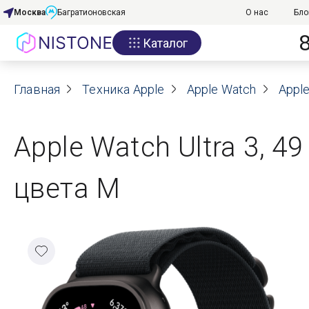
Москва
Багратионовская
О нас
Бло
Каталог
Акции
Главная
О нас
Техника Apple
Apple Watch
Apple
Блог
Apple Watch Ultra 3, 4
Договор оферты
цвета M
Реквизиты
Контакты
Гарантия
Оплата