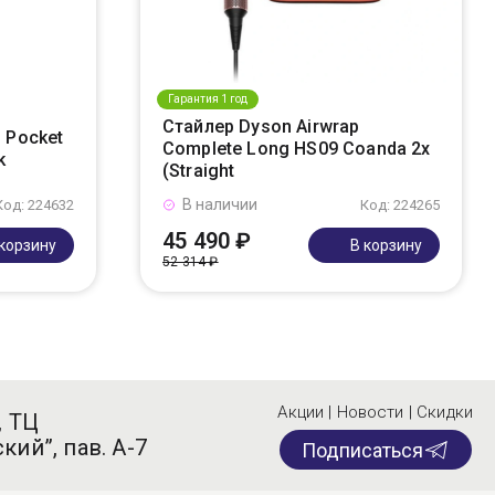
Гарантия 1 год
Стайлер Dyson Airwrap
 Pocket
Complete Long HS09 Coanda 2x
k
(Straight
В наличии
Код: 224632
Код: 224265
45 490 ₽
 корзину
В корзину
52 314 ₽
Акции | Новости | Скидки
, ТЦ
кий”, пав. А-7
Подписаться