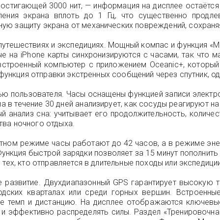
достигающей 3000 нит, — информация на дисплее остаётся
ления экрана вплоть до 1 Гц, что существенно продл
ую защиту экрана от механических повреждений, сохраняя
 путешествиях и экспедициях. Мощный компас и функция «М
ые на iPhone карты синхронизируются с часами, так что 
встроенный компьютер с приложением Oceanic+, который
 функция отправки экстренных сообщений через спутник, о
вью пользователя. Часы оснащены функцией записи элект
 в течение 30 дней анализирует, как сосуды реагируют н
ый анализ сна: учитывает его продолжительность, количе
тва ночного отдыха.
артном режиме часы работают до 42 часов, а в режиме эн
ункция быстрой зарядки позволяет за 15 минут пополнить
тех, кто отправляется в длительные походы или экспедиции 
е развитие. Двухдиапазонный GPS гарантирует высокую 
одских кварталах или среди горных вершин. Встроенны
ые темп и дистанцию. На дисплее отображаются ключевые
и эффективно распределять силы. Раздел «Тренировочная 