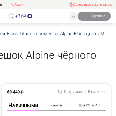
ты
% Акции
Самовывоз в день заказа!
Корзина
мм, Black Titanium, ремешок Alpine Black цвета M
мешок Alpine чёрного
69 449 ₽
Код:
В наличии
223443
Наличными
Картой
Для ЮЛ и ИП