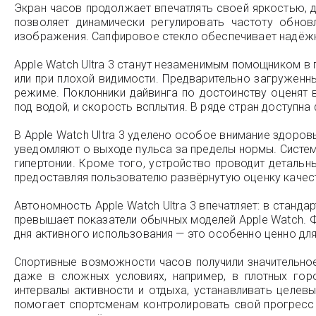
Экран часов продолжает впечатлять своей яркостью, 
позволяет динамически регулировать частоту обнов
изображения. Сапфировое стекло обеспечивает надёжн
Apple Watch Ultra 3 станут незаменимым помощником в
или при плохой видимости. Предварительно загруженн
режиме. Поклонники дайвинга по достоинству оценят 
под водой, и скорость всплытия. В ряде стран доступна
В Apple Watch Ultra 3 уделено особое внимание здоро
уведомляют о выходе пульса за пределы нормы. Система
гипертонии. Кроме того, устройство проводит детальн
предоставляя пользователю развёрнутую оценку качес
Автономность Apple Watch Ultra 3 впечатляет: в станд
превышает показатели обычных моделей Apple Watch. Ф
дня активного использования — это особенно ценно для 
Спортивные возможности часов получили значительно
даже в сложных условиях, например, в плотных гор
интервалы активности и отдыха, устанавливать целев
помогает спортсменам контролировать свой прогресс 