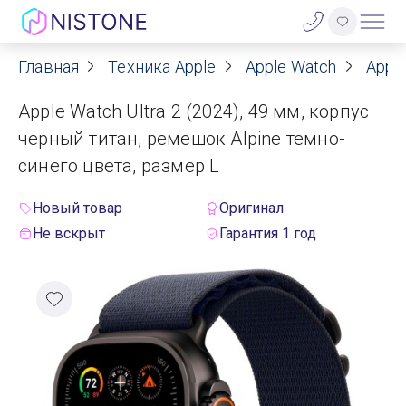
Главная
Техника Apple
Apple Watch
Apple
Акции
Apple Watch Ultra 2 (2024), 49 мм, корпус
О нас
черный титан, ремешок Alpine темно-
синего цвета, размер L
Блог
Новый товар
Оригинал
Договор оферты
Не вскрыт
Гарантия 1 год
Реквизиты
Контакты
Гарантия
Оплата