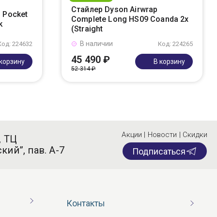
Стайлер Dyson Airwrap
 Pocket
Complete Long HS09 Coanda 2x
k
(Straight
В наличии
Код: 224632
Код: 224265
45 490 ₽
 корзину
В корзину
52 314 ₽
Акции | Новости | Скидки
, ТЦ
кий”, пав. А-7
Подписаться
Контакты