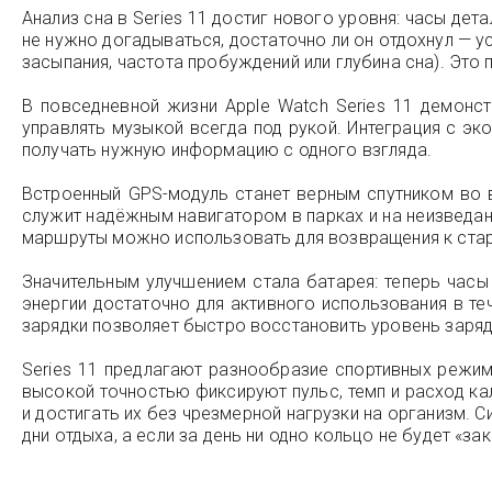
Анализ сна в Series 11 достиг нового уровня: часы д
не нужно догадываться, достаточно ли он отдохнул — у
засыпания, частота пробуждений или глубина сна). Это
В повседневной жизни Apple Watch Series 11 демонс
управлять музыкой всегда под рукой. Интеграция с э
получать нужную информацию с одного взгляда.
Встроенный GPS-модуль станет верным спутником во в
служит надёжным навигатором в парках и на неизведа
маршруты можно использовать для возвращения к старто
Значительным улучшением стала батарея: теперь часы 
энергии достаточно для активного использования в те
зарядки позволяет быстро восстановить уровень заряда
Series 11 предлагают разнообразие спортивных режи
высокой точностью фиксируют пульс, темп и расход к
и достигать их без чрезмерной нагрузки на организм.
дни отдыха, а если за день ни одно кольцо не будет «