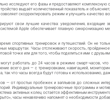
етально исследуют его фазы и предоставляют комплексную
стройство выдаёт количественный показатель и объясняет,
 позволяет скорректировать режим и улучшить качество в
трируют свои лучшие качества: уведомления, входящие 
косистемой Apple обеспечивает плавную синхронизацию 
ремя спортивных тренировок и путешествий. Он не толь
нных маршрутах. Часы отслеживают скорость, пройденное 
вой точке или для того, чтобы поделиться ими с друзьям
могут работать до 24 часов в режиме смарт-часов, что 
чение всего дня — с тренировками, навигацией, монитор
, так что часы всегда будут готовы к использованию, даж
мов — от простых пробежек и заплывов до сложных инте
алорий. Индивидуальные тренировочные программы и мот
 Система активных колец остаётся эффективным инструмент
закрыто», часы ненавязчиво напомнят о необходимости доба