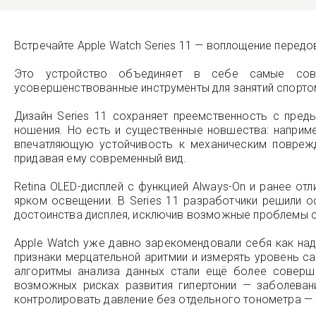
Встречайте Apple Watch Series 11 — воплощение передо
Это устройство объединяет в себе самые совр
усовершенствованные инструменты для занятий спортом
Дизайн Series 11 сохраняет преемственность с пре
ношения. Но есть и существенные новшества: наприм
впечатляющую устойчивость к механическим поврежд
придавая ему современный вид.
Retina OLED-дисплей с функцией Always-On и ранее от
ярком освещении. В Series 11 разработчики решили о
достоинства дисплея, исключив возможные проблемы с
Apple Watch уже давно зарекомендовали себя как на
признаки мерцательной аритмии и измерять уровень са
алгоритмы анализа данных стали ещё более соверш
возможных рисках развития гипертонии — заболеван
контролировать давление без отдельного тонометра — 