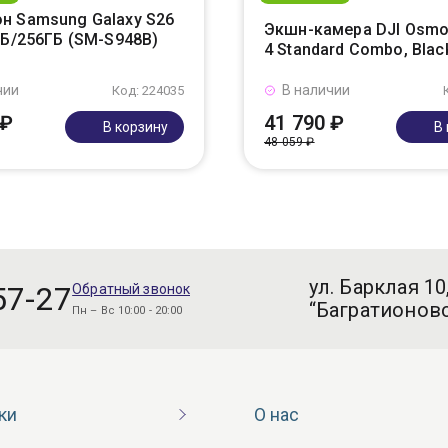
н Samsung Galaxy S26
Экшн-камера DJI Osmo
ГБ/256ГБ (SM-S948B)
4 Standard Combo, Blac
чии
В наличии
Код: 224035
 ₽
41 790 ₽
В корзину
В
48 059 ₽
ул. Барклая 10
57-27
Обратный звонок
“Багратионовс
Пн – Вс 10:00 - 20:00
ки
О нас