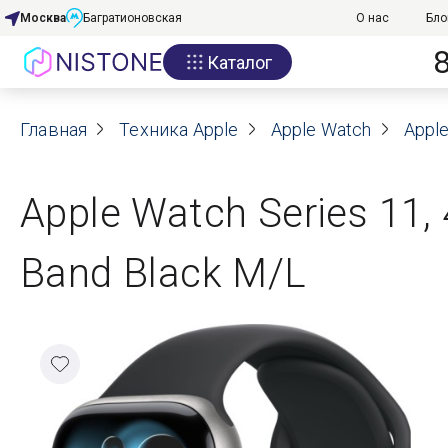
Москва
Багратионовская
О нас
Бло
Каталог
Акции
Главная
О нас
Техника Apple
Apple Watch
Apple
Блог
Apple Watch Series 11
Договор оферты
Band Black M/L
Реквизиты
Контакты
Гарантия
Оплата