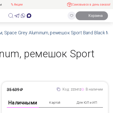
ты
% Акции
Самовывоз в день заказа!
Корзина
м, Space Grey Aluminum, ремешок Sport Band Black M/
minum, ремешок Sport
35 639 ₽
Код:
В наличии
223412
Наличными
Картой
Для ЮЛ и ИП