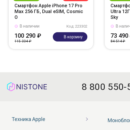
Смартфон Apple iPhone 17 Pro
Смартфо
Max 256 ГБ, Dual eSIM, Cosmic
Ultra 12
O
Sky
В наличии
В нали
Код: 223302
100 290 ₽
73 490
В корзину
115 334 ₽
84 514 ₽
8 800 550-
Техника Apple
Монобло