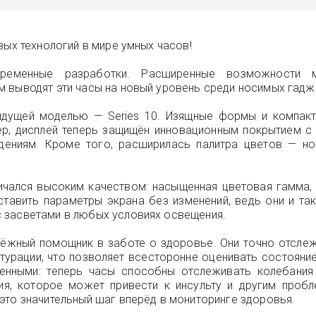
вых технологий в мире умных часов!
еменные разработки. Расширенные возможности мо
 выводят эти часы на новый уровень среди носимых гадж
дыдущей моделью — Series 10. Изящные формы и компак
ер, дисплей теперь защищён инновационным покрытием с
ениям. Кроме того, расширилась палитра цветов — но
личался высоким качеством: насыщенная цветовая гамма,
ставить параметры экрана без изменений, ведь они и т
 засветами в любых условиях освещения.
дёжный помощник в заботе о здоровье. Они точно отслеж
турации, что позволяет всесторонне оценивать состояние
енными: теперь часы способны отслеживать колебания 
ия, которое может привести к инсульту и другим проб
это значительный шаг вперёд в мониторинге здоровья.