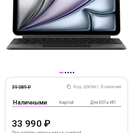
Доставка
Самовывоз
Trade-In
39 089 ₽
Код:
В наличии
223733
Наличными
Картой
Для ЮЛ и ИП
33 990 ₽
При оплате наличными со скидкой