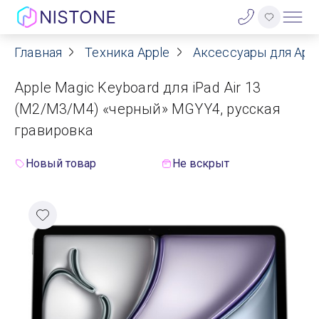
Главная
Техника Apple
Аксессуары для App
Акции
Apple Magic Keyboard для iPad Air 13
О нас
(M2/M3/M4) «черный» MGYY4, русская
гравировка
Блог
Новый товар
Не вскрыт
Договор оферты
Реквизиты
Контакты
Гарантия
Оплата