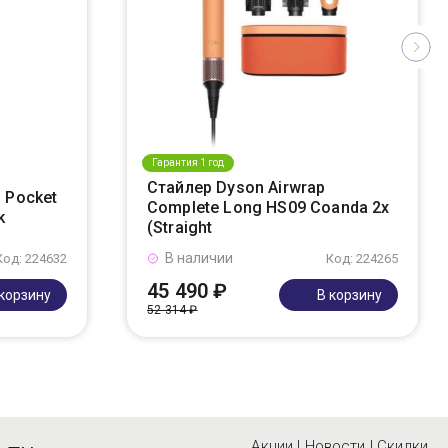
Гарантия 1 год
Стайлер Dyson Airwrap
 Pocket
Complete Long HS09 Coanda 2x
k
(Straight
В наличии
Код: 224632
Код: 224265
45 490 ₽
 корзину
В корзину
52 314 ₽
Акции | Новости | Скидки