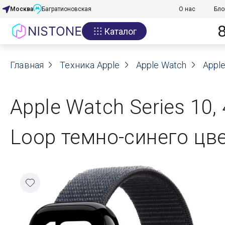
Москва
Багратионовская
О нас
Бло
Каталог
Акции
Главная
О нас
Техника Apple
Apple Watch
Apple
Блог
Apple Watch Series 10,
Договор оферты
Loop темно-синего цв
Реквизиты
Контакты
Гарантия
Оплата