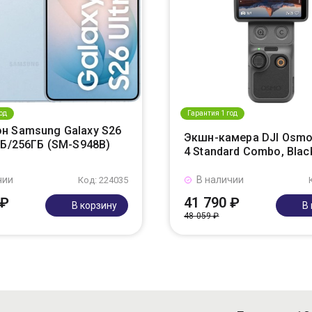
од
Гарантия 1 год
н Samsung Galaxy S26
Экшн-камера DJI Osmo
ГБ/256ГБ (SM-S948B)
4 Standard Combo, Blac
чии
В наличии
Код: 224035
 ₽
41 790 ₽
В корзину
В
48 059 ₽