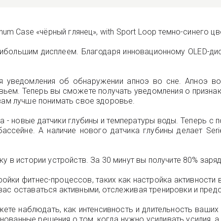
num Case «чёрный глянец», with Sport Loop темно-синего цв
наибольшим дисплеем. Благодаря инновационному OLED-ди
я уведомления об обнаружении апноэ во сне. Апноэ во 
ьем. Теперь вы сможете получать уведомления о признака
 вам лучше понимать свое здоровье.
 - новые датчики глубины и температуры воды. Теперь с
ссейне. А наличие нового датчика глубины делает Ser
у в истории устройств. За 30 минут вы получите 80% заря
ойки фитнес-процессов, таких как настройка активности 
вас оставаться активными, отслеживая тренировки и пред
ете наблюдать, как интенсивность и длительность ваших
ованные решения о том, когда нужно усиливать усилия, а 