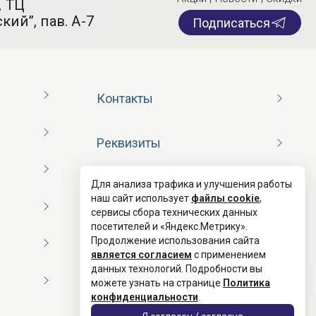
, ТЦ
кий”, пав. А-7
Подписаться
Контакты
Реквизиты
Для анализа трафика и улучшения работы
Договор оферты
наш сайт использует
файлы cookie
,
сервисы сбора технических данных
посетителей и «Яндекс.Метрику».
Согласие на обработку ПД
Продолжение использования сайта
является согласием
с применением
данных технологий. Подробности вы
Политика конфиденциальности
можете узнать на странице
Политика
конфиденциальности
.