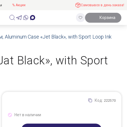
ты
% Акции
Самовывоз в день заказа!
Корзина
, Aluminum Case «Jet Black», with Sport Loop Ink
at Black», with Sport
Код:
222570
Нет в наличии