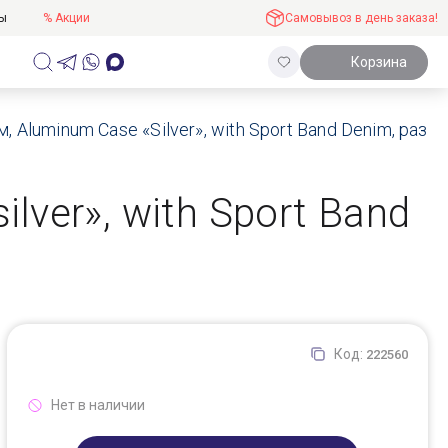
ты
% Акции
Самовывоз в день заказа!
Корзина
м, Aluminum Case «Silver», with Sport Band Denim, раз
ilver», with Sport Band
Код:
222560
Нет в наличии