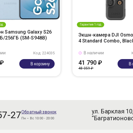
од
Гарантия 1 год
н Samsung Galaxy S26
Экшн-камера DJI Osmo
ГБ/256ГБ (SM-S948B)
4 Standard Combo, Blac
чии
В наличии
Код: 224035
 ₽
41 790 ₽
В корзину
В
48 059 ₽
ул. Барклая 10
57-27
Обратный звонок
“Багратионовс
Пн – Вс 10:00 - 20:00