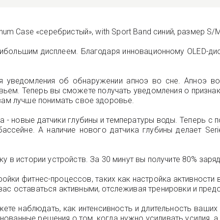
num Case «серебристый», with Sport Band синий, размер S/M
наибольшим дисплеем. Благодаря инновационному OLED-ди
я уведомления об обнаружении апноэ во сне. Апноэ во 
ьем. Теперь вы сможете получать уведомления о признака
 вам лучше понимать свое здоровье.
 - новые датчики глубины и температуры воды. Теперь с
ссейне. А наличие нового датчика глубины делает Ser
у в истории устройств. За 30 минут вы получите 80% заря
ойки фитнес-процессов, таких как настройка активности 
вас оставаться активными, отслеживая тренировки и пред
ете наблюдать, как интенсивность и длительность ваших
ованные решения о том, когда нужно усиливать усилия, а 