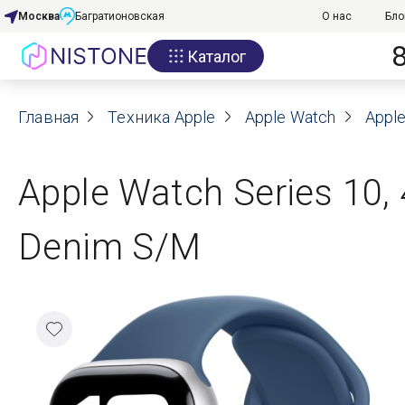
Москва
Багратионовская
О нас
Бло
Каталог
Акции
Главная
О нас
Техника Apple
Apple Watch
Apple
Блог
Apple Watch Series 10,
Договор оферты
Denim S/M
Реквизиты
Контакты
Гарантия
Оплата