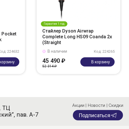
Гарантия 1 год
Стайлер Dyson Airwrap
 Pocket
Complete Long HS09 Coanda 2x
k
(Straight
В наличии
Код: 224632
Код: 224265
45 490 ₽
 корзину
В корзину
52 314 ₽
Акции | Новости | Скидки
, ТЦ
кий”, пав. А-7
Подписаться