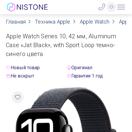
Главная
Техника Apple
Apple Watch
Apple
Акции
Apple Watch Series 10, 42 мм, Aluminum
О нас
Case «Jat Black», with Sport Loop темно-
синего цвета
Блог
Новый товар
Оригинал
Договор оферты
Не вскрыт
Гарантия 1 год
Реквизиты
Контакты
Гарантия
Оплата