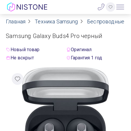
Главная
Техника Samsung
Беспроводные н
Акции
Samsung Galaxy Buds4 Pro черный
О нас
Новый товар
Оригинал
Блог
Не вскрыт
Гарантия 1 год
Договор оферты
Реквизиты
Контакты
Гарантия
Оплата