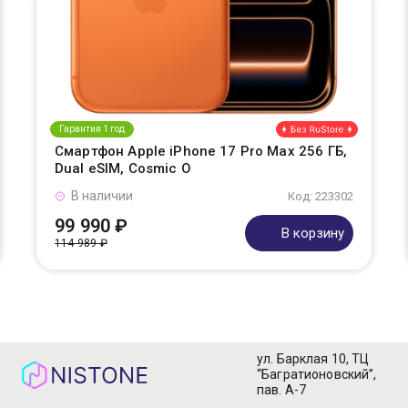
Гарантия 1 год
Смартфон Apple iPhone 17 Pro Max 256 ГБ,
Dual eSIM, Cosmic O
В наличии
Код: 223302
99 990 ₽
В корзину
114 989 ₽
ул. Барклая 10, ТЦ
“Багратионовский”,
пав. А-7