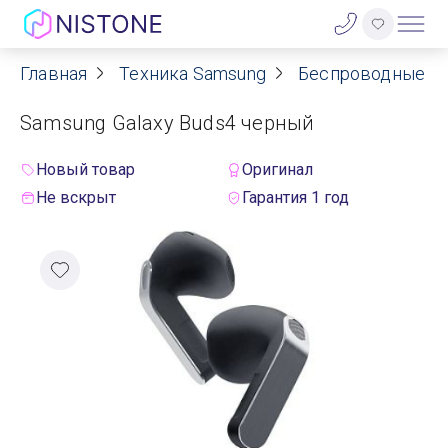
Главная
Техника Samsung
Беспроводные н
Акции
Samsung Galaxy Buds4 черный
О нас
Новый товар
Оригинал
Блог
Не вскрыт
Гарантия 1 год
Договор оферты
Реквизиты
Контакты
Гарантия
Оплата