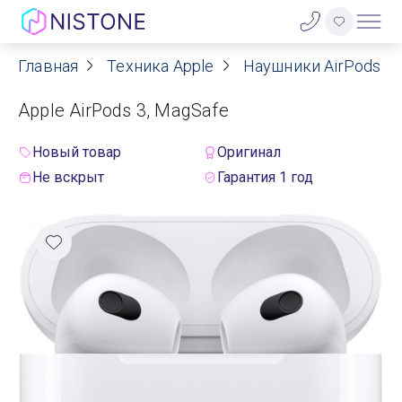
Главная
Техника Apple
Наушники AirPods
Акции
Apple AirPods 3, MagSafe
О нас
Новый товар
Оригинал
Блог
Не вскрыт
Гарантия 1 год
Договор оферты
Реквизиты
Контакты
Гарантия
Оплата