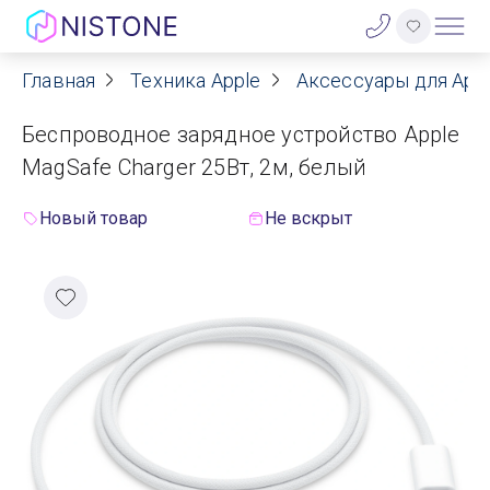
Главная
Техника Apple
Аксессуары для App
Акции
Беспроводное зарядное устройство Apple
О нас
MagSafe Charger 25Вт, 2м, белый
Блог
Новый товар
Не вскрыт
Договор оферты
Реквизиты
Контакты
Гарантия
Оплата