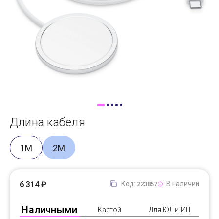
Доставка
Самовывоз
Trade-In
Длина кабеля
1М
2М
6 314 ₽
Код:
В наличии
223857
Наличными
Картой
Для ЮЛ и ИП