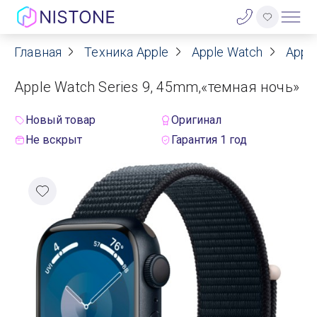
Главная
Техника Apple
Apple Watch
Apple
Акции
Apple Watch Series 9, 45mm,«темная ночь»
О нас
Новый товар
Оригинал
Блог
Не вскрыт
Гарантия 1 год
Договор оферты
Реквизиты
Контакты
Гарантия
Оплата