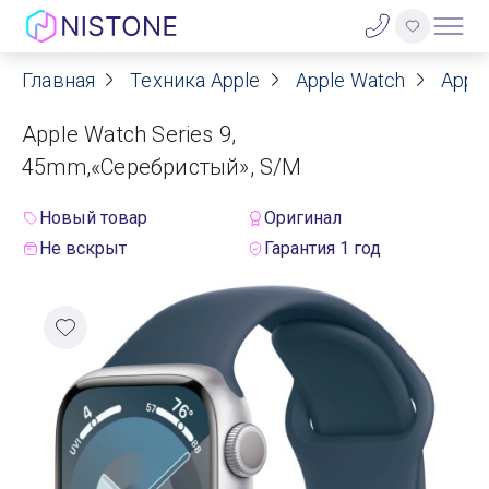
Главная
Техника Apple
Apple Watch
Apple
Акции
Apple Watch Series 9,
О нас
45mm,«Серебристый», S/M
Блог
Новый товар
Оригинал
Не вскрыт
Гарантия 1 год
Договор оферты
Реквизиты
Контакты
Гарантия
Оплата