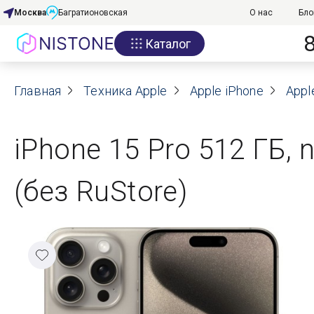
Москва
Багратионовская
О нас
Бло
Каталог
Акции
Главная
О нас
Техника Apple
Apple iPhone
Appl
Блог
iPhone 15 Pro 512 ГБ,
Договор оферты
(без RuStore)
Реквизиты
Контакты
Гарантия
Оплата