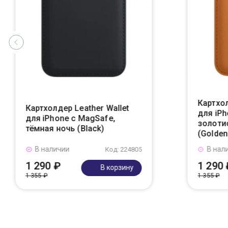
Картхол
Картхолдер Leather Wallet
для iPh
для iPhone с MagSafe,
золоти
тёмная ночь (Black)
(Golden
В наличии
В нал
Код: 224805
1 290 ₽
1 290 
В корзину
1 355 ₽
1 355 ₽