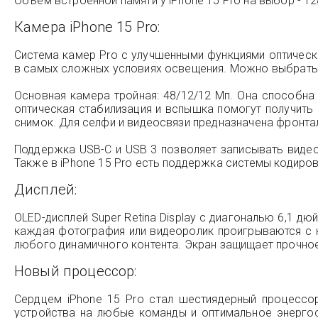
Объем встроенной памяти у iPhone 15 Pro на выбор - 128 
Камера iPhone 15 Pro:
Система камер Pro с улучшенными функциями оптичес
в самых сложных условиях освещения. Можно выбрать о
Основная камера тройная: 48/12/12 Мп. Она способна 
оптическая стабилизация и вспышка помогут получить
снимок. Для селфи и видеосвязи предназначена фронта
Поддержка USB-C и USB 3 позволяет записывать видео 
Также в iPhone 15 Pro есть поддержка системы кодиро
Дисплей:
OLED-дисплей Super Retina Display с диагональю 6,1 
каждая фотография или видеоролик проигрываются с 
любого динамичного контента. Экран защищает прочное 
Новый процессор:
Сердцем iPhone 15 Pro стал шестиядерный процессо
устройства на любые команды и оптимальное энергос