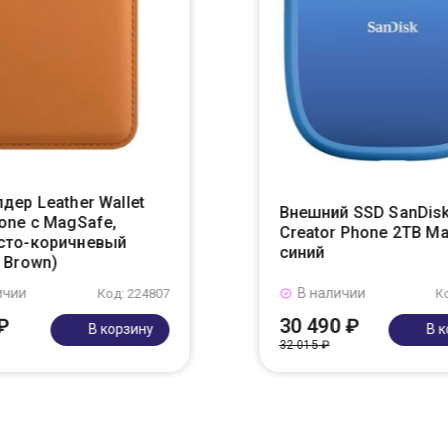
дер Leather Wallet
Внешний SSD SanDis
one с MagSafe,
Creator Phone 2TB M
сто-коричневый
синий
 Brown)
ичии
В наличии
Код: 224807
К
₽
30 490 ₽
В корзину
В 
32 015 ₽