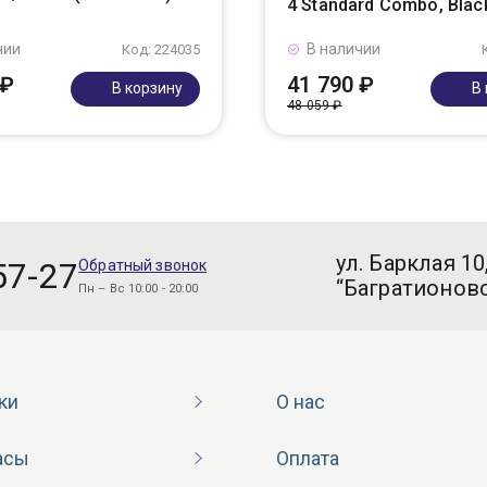
4 Standard Combo, Blac
чии
В наличии
Код: 224035
 ₽
41 790 ₽
В корзину
В
48 059 ₽
ул. Барклая 10
57-27
Обратный звонок
“Багратионовс
Пн – Вс 10:00 - 20:00
ки
О нас
асы
Оплата