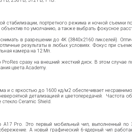
ГБ, 256 ГБ, 512 ГБ, 1 ТБ.
кой стабилизации, портретного режима и ночной съемки 
бъектив по умолчанию, а также выбрать фокусное рассто
снимать в разрешении до 4К (3840x2160 пикселей). Опти
 отличные результаты в любых условиях. Фокус при съемк
льная камера на 12 Мп.
ProRes сразу на внешний жесткий диск. В этом случае п
вания цвета Academy.
дюйма и с яркостью до 1600 кд/м2 обеспечивает несравним
невероятной детализацией и цветопередачей. Частота об
стекло Ceramic Shield.
р A17 Pro. Это первый мобильный чип, выполненный по 
бережение. А новый графический 6-ядерный чип работа