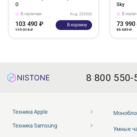
O
Sky
В наличии
В нали
Код: 223302
103 490 ₽
73 990
В корзину
119 014 ₽
85 089 ₽
8 800 550-
Техника Apple
Монобло
Техника Samsung
Умные ч