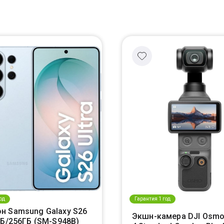
од
Гарантия 1 год
н Samsung Galaxy S26
Экшн-камера DJI Osmo
ГБ/256ГБ (SM-S948B)