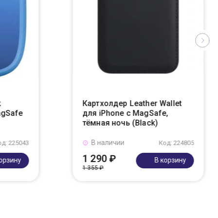
k
Картхолдер Leather Wallet
agSafe
для iPhone с MagSafe,
тёмная ночь (Black)
В наличии
од: 225043
Код: 224805
1 290 ₽
корзину
В корзину
1 355 ₽