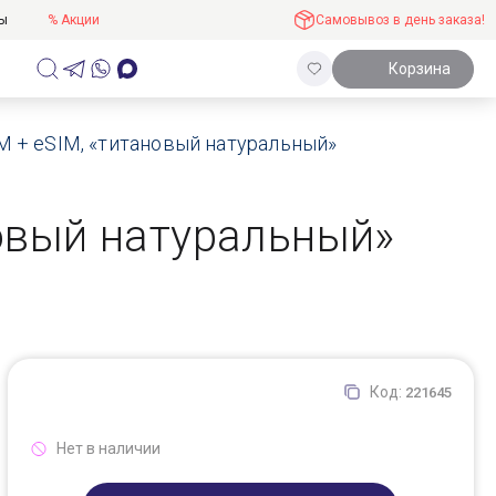
ты
% Акции
Самовывоз в день заказа!
Корзина
SIM + eSIM, «титановый натуральный»
новый натуральный»
Код:
221645
Нет в наличии