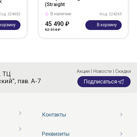
k
(Straight
В наличии
Код: 224632
Код: 224265
45 490 ₽
 корзину
В корзину
52 314 ₽
Акции | Новости | Скидки
, ТЦ
кий”, пав. А-7
Подписаться
Контакты
Реквизиты