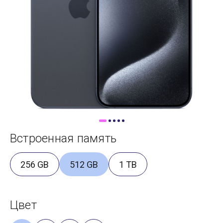
Доставка
Самовывоз
Trade-In
Встроенная память
256 GB
512 GB
1 TB
Цвет