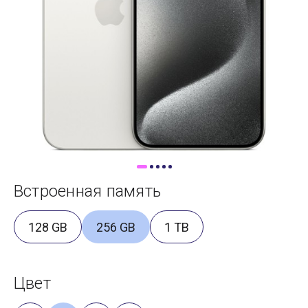
Доставка
Самовывоз
Trade-In
Встроенная память
128 GB
256 GB
1 TB
Цвет