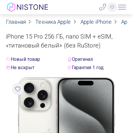
Главная
Техника Apple
Apple iPhone
Appl
Акции
iPhone 15 Pro 256 ГБ, nano SIM + eSIM,
О нас
«титановый белый» (без RuStore)
Блог
Новый товар
Оригинал
Не вскрыт
Гарантия 1 год
Договор оферты
Реквизиты
Контакты
Гарантия
Оплата