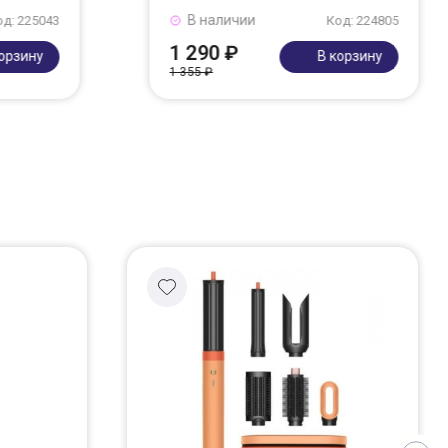
В наличии
од: 225043
Код: 224805
1 290 ₽
корзину
В корзину
1 355 ₽