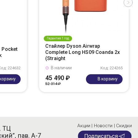
Гарантия 1 год
Стайлер Dyson Airwrap
 Pocket
Complete Long HS09 Coanda 2x
k
(Straight
В наличии
Код: 224632
Код: 224265
45 490 ₽
 корзину
В корзину
52 314 ₽
Акции | Новости | Скидки
, ТЦ
кий”, пав. А-7
Подписаться