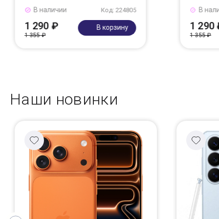
В наличии
В нал
Код: 224805
1 290 ₽
1 290 
В корзину
1 355 ₽
1 355 ₽
Наши новинки