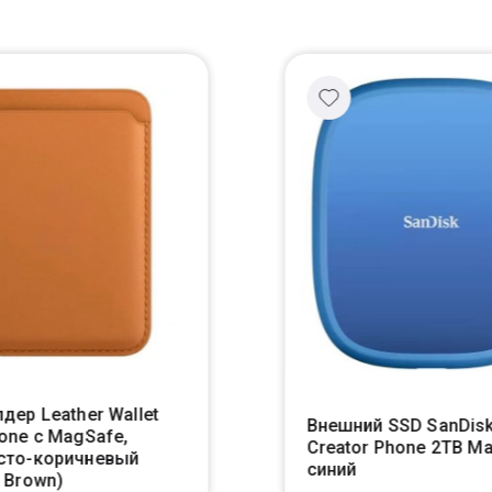
дер Leather Wallet
Внешний SSD SanDis
one с MagSafe,
Creator Phone 2TB M
сто-коричневый
синий
 Brown)