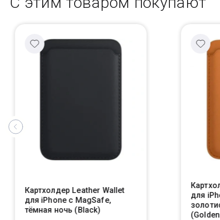
С этим товаром покупают
Картхол
Картхолдер Leather Wallet
для iPh
для iPhone с MagSafe,
золоти
тёмная ночь (Black)
(Golden