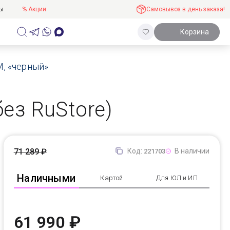
ты
% Акции
Самовывоз в день заказа!
Корзина
M, «черный»
без RuStore)
71 289 ₽
Код:
В наличии
221703
Наличными
Картой
Для ЮЛ и ИП
61 990 ₽