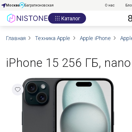
Москва
Багратионовская
О нас
Бло
Каталог
Акции
Главная
О нас
Техника Apple
Apple iPhone
Appl
Блог
iPhone 15 256 ГБ, nano
Договор оферты
Реквизиты
Контакты
Гарантия
Оплата