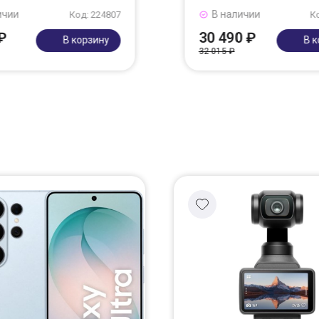
ичии
В наличии
Код: 224807
К
₽
30 490 ₽
В корзину
В 
32 015 ₽