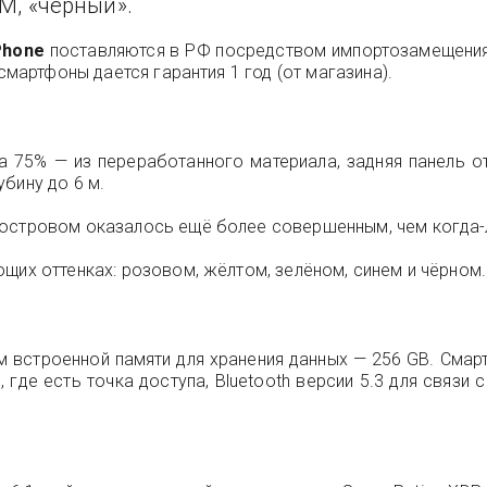
IM, «черный».
Phone
поставляются в РФ посредством импортозамещения и
смартфоны дается гарантия 1 год (от магазина).
а 75% — из переработанного материала, задняя панель от
бину до 6 м.
 островом оказалось ещё более совершенным, чем когда-
щих оттенках: розовом, жёлтом, зелёном, синем и чёрном.
 встроенной памяти для хранения данных — 256 GB. Смартф
 где есть точка доступа, Bluetooth версии 5.3 для связ