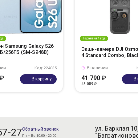
од
Гарантия 1 год
н Samsung Galaxy S26
Экшн-камера DJI Osmo
ГБ/256ГБ (SM-S948B)
4 Standard Combo, Blac
чии
В наличии
Код: 224035
 ₽
41 790 ₽
В корзину
В
48 059 ₽
ул. Барклая 10
57-27
Обратный звонок
“Багратионовс
Пн – Вс 10:00 - 20:00