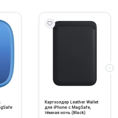
k
Картхолдер Leather Wallet
agSafe
для iPhone с MagSafe,
тёмная ночь (Black)