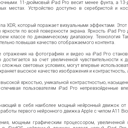
прочными. 11-дюймовый iPad Pro весит менее фунта, а 13
вых местах. Устройство доступно в серебристой и ко
tina XDR, который поражает визуальными эффектами. Это
ркости по всей поверхности экрана. Яркость iPad Pro д
воем классе по динамическому диапазону. Технология T
ительно повышая качество отображаемого контента.
е отражения на фотографиях и видео на iPad Pro станов
о достигается за счет увеличенной чувствительности к
 сложных световых условиях, могут впервые использовать
храняет высокое качество изображения и контрастность, 
 высокой яркостью, уникальной контрастностью, насыщенн
беспечивая пользователям iPad Pro непревзойденные в
ючающий в себя наиболее мощный нейронный движок от 
 работы первого нейронного движка Apple с чипом A11 Bio
ния, мощным графическим процессором, увеличенной п