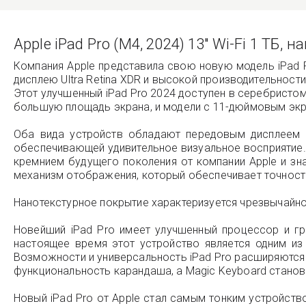
Apple iPad Pro (M4, 2024) 13" Wi-Fi 1 ТБ,
Компания Apple представила свою новую модель iPad P
дисплею Ultra Retina XDR и высокой производительност
Этот улучшенный iPad Pro 2024 доступен в серебристом
большую площадь экрана, и модели с 11-дюймовым экра
Оба вида устройств обладают передовым дисплеем U
обеспечивающей удивительное визуальное восприятие. 
кремнием будущего поколения от компании Apple и зн
механизм отображения, который обеспечивает точность, 
Нанотекстурное покрытие характеризуется чрезвычайн
Новейший iPad Pro имеет улучшенный процессор и гр
настоящее время этот устройство является одним и
Возможности и универсальность iPad Pro расширяются 
функциональность карандаша, а Magic Keyboard станов
Новый iPad Pro от Apple стал самым тонким устройств