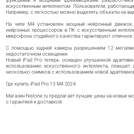
функциями и мощными фреймворками разработчика
искусственным интеллектом. Пользователи, работающи
Например, с легкостью можно выделять объекты на вид
На чипе M4 установлен мощный нейронный движок,
нейронных процессоров в ПК с искусственным интелле
микрофона студийного качества гарантируют отличное з
С помощью задней камеры разрешением 12 мегапикс
недостаточном освещении.
Новый iPad Pro теперь оснащен улучшенной адаптивн
использованию искусственного интеллекта, планшет 
несколько снимков с использованием новой адаптивной
Где купить iPad Pro 13 M4 2024:
Магазин Nistone.ru предлагает лучшие цены на новые мо
с гарантией и доставкой.