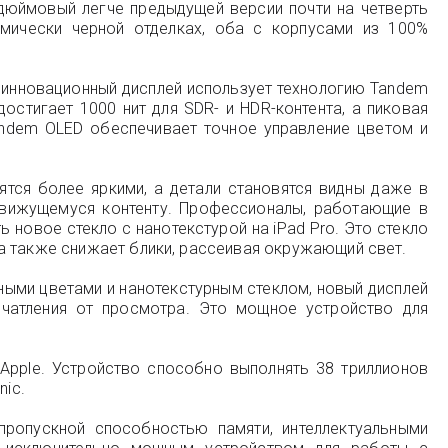
-дюймовый легче предыдущей версии почти на четверть
смически черной отделках, оба с корпусами из 100%
т инновационный дисплей использует технологию Tandem
остигает 1000 нит для SDR- и HDR-контента, а пиковая
andem OLED обеспечивает точное управление цветом и
ятся более яркими, а детали становятся видны даже в
 движущемуся контенту. Профессионалы, работающие в
 новое стекло с нанотекстурой на iPad Pro. Это стекло
а также снижает блики, рассеивая окружающий свет.
ыми цветами и нанотекстурным стеклом, новый дисплей
печатления от просмотра. Это мощное устройство для
Apple. Устройство способно выполнять 38 триллионов
nic.
ропускной способностью памяти, интеллектуальными