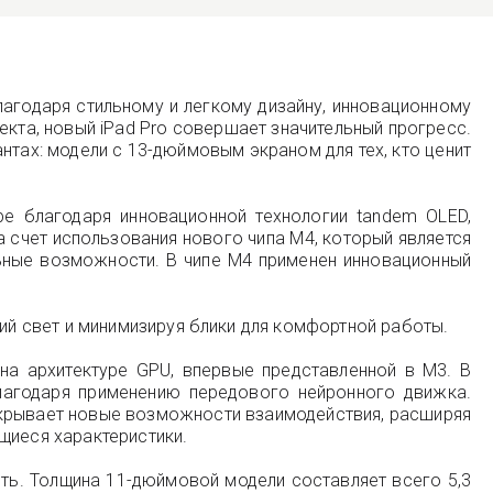
лагодаря стильному и легкому дизайну, инновационному
екта, новый iPad Pro совершает значительный прогресс.
нтах: модели с 13-дюймовым экраном для тех, кто ценит
е благодаря инновационной технологии tandem OLED,
 счет использования нового чипа M4, который является
льные возможности. В чипе M4 применен инновационный
й свет и минимизируя блики для комфортной работы.
на архитектуре GPU, впервые представленной в M3. В
лагодаря применению передового нейронного движка.
открывает новые возможности взаимодействия, расширяя
щиеся характеристики.
сть. Толщина 11-дюймовой модели составляет всего 5,3