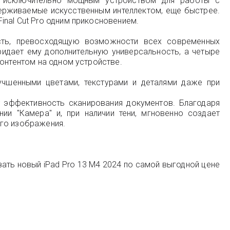
 исключительно мощным устройством для работы с
держиваемые искусственным интеллектом, еще быстрее.
nal Cut Pro одним прикосновением.
сть, превосходящую возможности всех современных
ридает ему дополнительную универсальность, а четыре
контентом на одном устройстве.
чшенными цветами, текстурами и деталями даже при
т эффективность сканирования документов. Благодаря
ии "Камера" и, при наличии тени, мгновенно создает
ого изображения.
азать новый iPad Pro 13 M4 2024 по самой выгодной цене