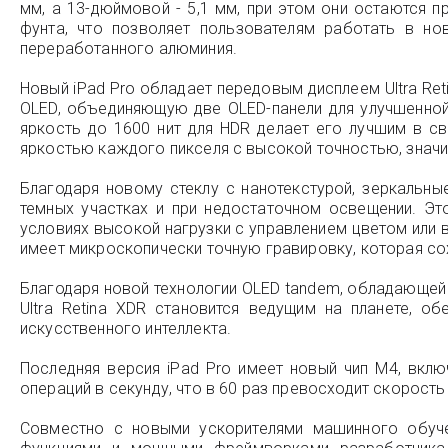
мм, а 13-дюймовой - 5,1 мм, при этом они остаются 
фунта, что позволяет пользователям работать в но
переработанного алюминия.
Новый iPad Pro обладает передовым дисплеем Ultra Re
OLED, объединяющую две OLED-панели для улучшенной я
яркость до 1600 нит для HDR делает его лучшим в с
яркостью каждого пикселя с высокой точностью, знач
Благодаря новому стеклу с нанотекстурой, зеркальны
темных участках и при недостаточном освещении. Эт
условиях высокой нагрузки с управлением цветом или в
имеет микроскопически точную гравировку, которая со
Благодаря новой технологии OLED tandem, обладающей
Ultra Retina XDR становится ведущим на планете, о
искусственного интеллекта.
Последняя версия iPad Pro имеет новый чип M4, вкл
операций в секунду, что в 60 раз превосходит скорость
Совместно с новыми ускорителями машинного обуче