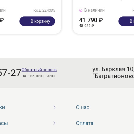
чии
В наличии
Код: 224035
 ₽
41 790 ₽
В корзину
В
48 059 ₽
ул. Барклая 10
57-27
Обратный звонок
“Багратионовс
Пн – Вс 10:00 - 20:00
ки
О нас
асы
Оплата