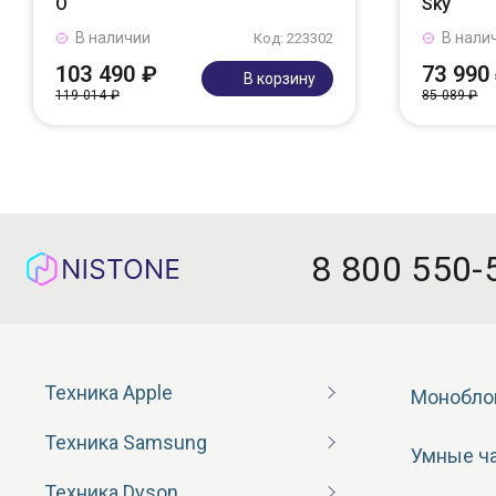
O
Sky
В наличии
В нали
Код: 223302
103 490 ₽
73 990
В корзину
119 014 ₽
85 089 ₽
8 800 550-
Техника Apple
Монобло
Техника Samsung
Умные ч
Техника Dyson