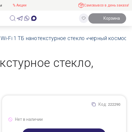
ты
% Акции
Самовывоз в день заказа!
Корзина
4) Wi-Fi 1 TБ нанотекстурное стекло «черный космос»
текстурное стекло,
Код:
222290
Нет в наличии