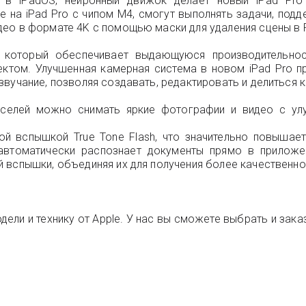
 в iPadOS, нейронный движок делает новый iPad Pro
е на iPad Pro с чипом M4, смогут выполнять задачи, под
ео в формате 4K с помощью маски для удаления сцены в Fi
 который обеспечивает выдающуюся производительно
ктом. Улучшенная камерная система в новом iPad Pro п
вучание, позволяя создавать, редактировать и делиться 
елей можно снимать яркие фотографии и видео с улу
ой вспышкой True Tone Flash, что значительно повышае
автоматически распознает документы прямо в приложен
 вспышки, объединяя их для получения более качественн
дели и технику от Apple. У нас вы сможете выбрать и зак