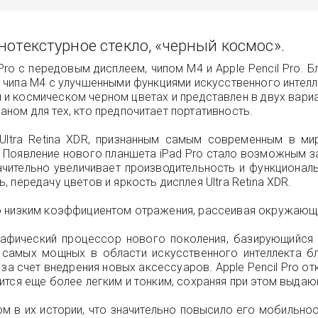
 нанотекстурное стекло, «черный космос».
ro с передовым дисплеем, чипом M4 и Apple Pencil Pro. Б
и чипа M4 с улучшенными функциями искусственного интелл
 и космическом черном цветах и представлен в двух вариа
ном для тех, кто предпочитает портативность.
ltra Retina XDR, признанным самым современным в мир
Появление нового планшета iPad Pro стало возможным за
ачительно увеличивает производительность и функциона
передачу цветов и яркость дисплея Ultra Retina XDR.
о низким коэффициентом отражения, рассеивая окружающи
афический процессор нового поколения, базирующийся 
з самых мощных в области искусственного интеллекта б
за счет внедрения новых аксессуаров. Apple Pencil Pro 
ится еще более легким и тонким, сохраняя при этом выдаю
ом в их истории, что значительно повысило его мобильно