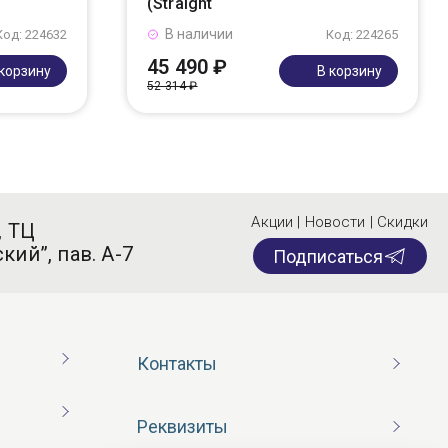
(Straight
В наличии
Код: 224632
Код: 224265
45 490 ₽
 корзину
В корзину
52 314 ₽
Акции | Новости | Скидки
, ТЦ
кий”, пав. А-7
Подписаться
Контакты
Реквизиты