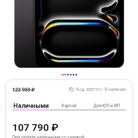
Доставка
Самовывоз
Trade-In
123 959 ₽
Код:
В наличии
223711
Наличными
Картой
Для ЮЛ и ИП
107 790 ₽
При оплате наличными со скидкой