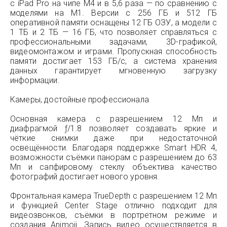
с iPad Pro на чипе M4 и в 5,6 раза — по сравнению с
моделями на M1. Версии с 256 ГБ и 512 ГБ
оперативной памяти оснащены 12 ГБ ОЗУ, а модели с
1 ТБ и 2 ТБ — 16 ГБ, что позволяет справляться с
профессиональными задачами, 3D-графикой,
видеомонтажом и играми. Пропускная способность
памяти достигает 153 ГБ/с, а система хранения
данных гарантирует мгновенную загрузку
информации.
Камеры, достойные профессионала
Основная камера с разрешением 12 Мп и
диафрагмой ƒ/1.8 позволяет создавать яркие и
чёткие снимки даже при недостаточной
освещённости. Благодаря поддержке Smart HDR 4,
возможности съёмки панорам с разрешением до 63
Мп и сапфировому стеклу объектива качество
фотографий достигает нового уровня.
Фронтальная камера TrueDepth с разрешением 12 Мп
и функцией Center Stage отлично подходит для
видеозвонков, съёмки в портретном режиме и
создания Animoji. Запись видео осуществляется в