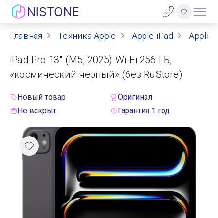
Главная
Техника Apple
Apple iPad
Apple i
Акции
iPad Pro 13" (M5, 2025) Wi-Fi 256 ГБ,
О нас
«космический черный» (без RuStore)
Блог
Новый товар
Оригинал
Не вскрыт
Гарантия 1 год
Договор оферты
Реквизиты
Контакты
Гарантия
Оплата