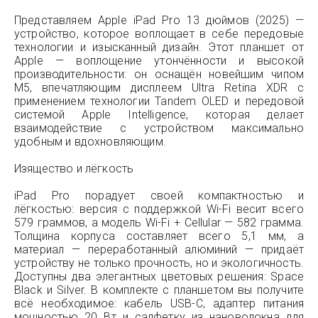
Представляем Apple iPad Pro 13 дюймов (2025) —
устройство, которое воплощает в себе передовые
технологии и изысканный дизайн. Этот планшет от
Apple — воплощение утончённости и высокой
производительности: он оснащён новейшим чипом
M5, впечатляющим дисплеем Ultra Retina XDR с
применением технологии Tandem OLED и передовой
системой Apple Intelligence, которая делает
взаимодействие с устройством максимально
удобным и вдохновляющим.
Изящество и лёгкость
iPad Pro порадует своей компактностью и
лёгкостью: версия с поддержкой Wi-Fi весит всего
579 граммов, а модель Wi-Fi + Cellular — 582 грамма.
Толщина корпуса составляет всего 5,1 мм, а
материал — переработанный алюминий — придаёт
устройству не только прочность, но и экологичность.
Доступны два элегантных цветовых решения: Space
Black и Silver. В комплекте с планшетом вы получите
всё необходимое: кабель USB-C, адаптер питания
мощностью 20 Вт и салфетку из нановолокна для