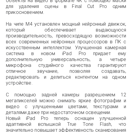
объекты на видео в формате 4K с помощью маски
для удаления сцены в Final Cut Pro одним
прикосновением.
На чипе M4 установлен мощный нейронный движок,
который обеспечивает выдающуюся
производительность, превосходящую возможности
всех современных нейронных процессоров в ПК с
искусственным интеллектом. Улучшенная камерная
система в новом iPad Pro придает ему
дополнительную универсальность, а четыре
микрофона студийного качества гарантируют
отличное звучание, позволяя создавать,
редактировать и делиться контентом на одном
устройстве.
С помощью задней камеры разрешением 12
мегапикселей можно снимать яркие фотографии и
видео с улучшенными цветами, текстурами и
деталями даже при недостаточном освещении.
Новый iPad Pro теперь оснащен улучшенной
адаптивной вспышкой True Tone Flash, что
значительно повышает эффективность сканирования