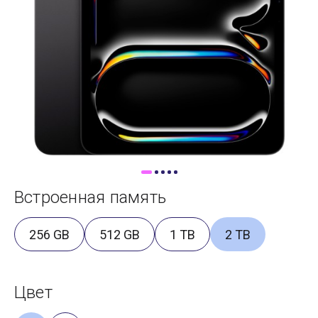
Доставка
Самовывоз
Trade-In
Встроенная память
256 GB
512 GB
1 TB
2 TB
Цвет