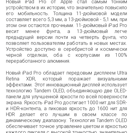
Новый iPad Pro от Apple стал самым тонким
устройством в их истории, что значительно повысило
его мобильность. Толщина 11-дюймовой модели
составляет всего 5,3 мм, а 13-дюймовой - 5,1 мм, при
этом они остаются прочными. 11-дюймовый iPad Pro
весит менее фунта, а 13-дюймовый легче
предыдущей версии почти на четверть фунта, что
позволяет пользователям работать в новых местах.
Устройство доступно в серебристой и космически
черной отделках, оба с корпусами из 100%
переработанного алюминия.
Новый iPad Pro обладает передовым дисплеем Ultra
Retina XDR, который поражает визуальными
эффектами. Этот инновационный дисплей использует
технологию Tandem OLED, объединяющую две OLED-
панели для улучшенной яркости по всей поверхности
экрана. Яркость iPad Pro достигает 1000 нит для SDR-
и HDR-контента, а пиковая яркость до 1600 нит для
HDR делает его лучшим в своем классе по
динамическому диапазону. Технология Tandem OLED
обеспечивает точное управление цветом и яркостью
каждого пикселя с высокой точностью, значительно