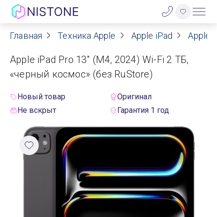
Главная
Техника Apple
Apple iPad
Apple i
Акции
Apple iPad Pro 13" (M4, 2024) Wi-Fi 2 ТБ,
О нас
«черный космос» (без RuStore)
Блог
Новый товар
Оригинал
Не вскрыт
Гарантия 1 год
Договор оферты
Реквизиты
Контакты
Гарантия
Оплата