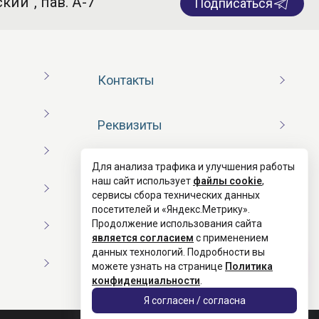
кий”, пав. А-7
Подписаться
Контакты
Реквизиты
Для анализа трафика и улучшения работы
Договор оферты
наш сайт использует
файлы cookie
,
сервисы сбора технических данных
посетителей и «Яндекс.Метрику».
Согласие на обработку ПД
Продолжение использования сайта
является согласием
с применением
данных технологий. Подробности вы
Политика конфиденциальности
можете узнать на странице
Политика
конфиденциальности
.
Я согласен / согласна