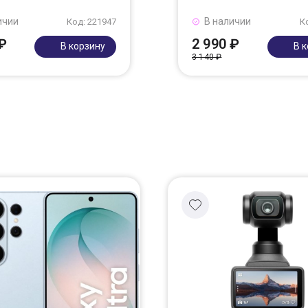
ичии
В наличии
Код: 221947
К
₽
2 990 ₽
В корзину
В 
3 140 ₽