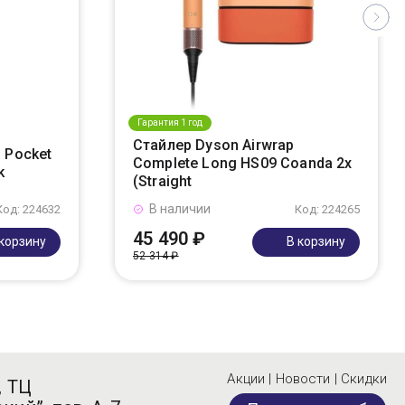
Гарантия 1 год
Стайлер Dyson Airwrap
 Pocket
Complete Long HS09 Coanda 2x
k
(Straight
В наличии
Код: 224632
Код: 224265
45 490 ₽
 корзину
В корзину
52 314 ₽
Акции | Новости | Скидки
, ТЦ