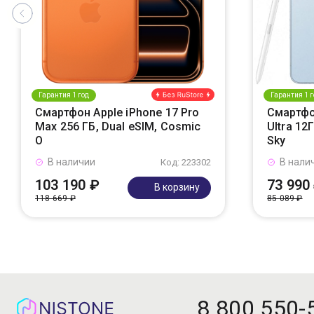
Гарантия 1 год
Гарантия 1 г
Смартфон Apple iPhone 17 Pro
Смартфо
Max 256 ГБ, Dual eSIM, Cosmic
Ultra 12
O
Sky
В наличии
В нали
Код: 223302
103 190 ₽
73 990
В корзину
118 669 ₽
85 089 ₽
8 800 550-