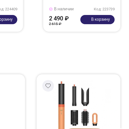
В наличии
од: 224409
Код: 223739
2 490 ₽
корзину
В корзину
2 615 ₽