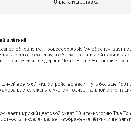
Оплата и доставка
ий и лёгкий
ерьёзное обновление. Процессор Apple M4 обеспечивает н
 3 нм второго поколения, а объём оперативной памяти выр
ровкой лучей и 16-ядерный Neural Engine — позволяет ре
лщиной всего 6,1 мм. Устройство весит чуть больше 450 г
 камера расположены с учётом горизонтальной ориентации
рживает широкий цветовой охват P3 и технологию True Ton
плотность пикселей делает изображение чётким и детализ