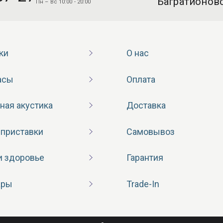
“Багратионовс
Пн – Вс 10:00 - 20:00
ки
О нас
асы
Оплата
ная акустика
Доставка
 приставки
Самовывоз
и здоровье
Гарантия
ары
Trade-In