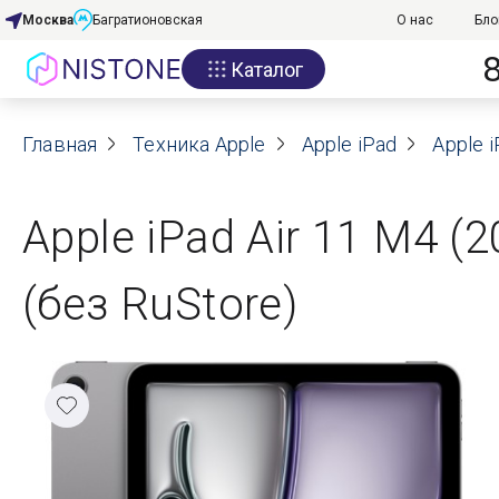
Москва
Багратионовская
О нас
Бло
Каталог
Акции
Главная
О нас
Техника Apple
Apple iPad
Apple i
Блог
Apple iPad Air 11 M4 (2
Договор оферты
(без RuStore)
Реквизиты
Контакты
Гарантия
Оплата