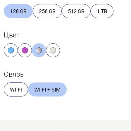
128 GB
256 GB
512 GB
1 TB
Цвет
Связь
WI-FI
WI-FI + SIM