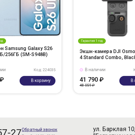
од
Гарантия 1 год
н Samsung Galaxy S26
Экшн-камера DJI Osmo
ГБ/256ГБ (SM-S948B)
4 Standard Combo, Blac
чии
В наличии
Код: 224035
 ₽
41 790 ₽
В корзину
В
48 059 ₽
ул. Барклая 10
57-27
Обратный звонок