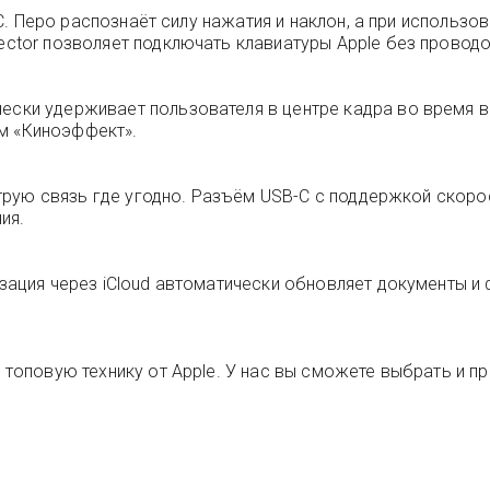
B-C. Перо распознаёт силу нажатия и наклон, а при использо
nector позволяет подключать клавиатуры Apple без проводо
чески удерживает пользователя в центре кадра во время 
м «Киноэффект».
быструю связь где угодно. Разъём USB-C с поддержкой скор
ия.
изация через iCloud автоматически обновляет документы и
 топовую технику от Apple. У нас вы сможете выбрать и пр