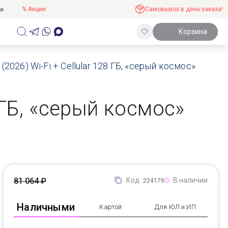
ты
% Акции
Самовывоз в день заказа!
Корзина
(2026) Wi-Fi + Cellular 128 ГБ, «серый космос»
8 ГБ, «серый космос»
81 064 ₽
Код:
В наличии
224179
Наличными
Картой
Для ЮЛ и ИП