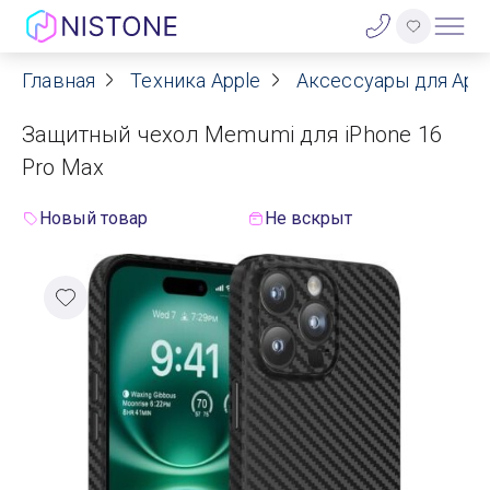
Главная
Техника Apple
Аксессуары для App
Акции
Защитный чехол Memumi для iPhone 16
О нас
Pro Max
Блог
Новый товар
Не вскрыт
Договор оферты
Реквизиты
Контакты
Гарантия
Оплата