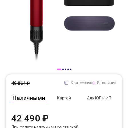
Доставка
Самовывоз
Trade-In
48 864 ₽
Код:
В наличии
223398
Наличными
Картой
Для ЮЛ и ИП
42 490 ₽
При оплате наличными со скидкой