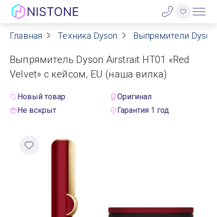
Главная
Техника Dyson
Выпрямители Dyson
Акции
Выпрямитель Dyson Airstrait HT01 «Red
О нас
Velvet» с кейсом, EU (наша вилка)
Блог
Новый товар
Оригинал
Не вскрыт
Гарантия 1 год
Договор оферты
Реквизиты
Контакты
Гарантия
Оплата