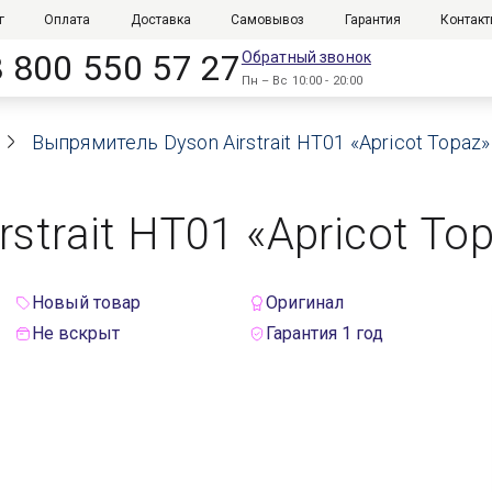
г
Оплата
Доставка
Самовывоз
Гарантия
Контак
8 800 550 57 27
Обратный звонок
Пн – Вс 10:00 - 20:00
Выпрямитель Dyson Airstrait HT01 «Apricot Topaz
strait HT01 «Apricot To
Новый товар
Оригинал
Не вскрыт
Гарантия 1 год