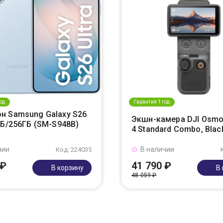
од
Гарантия 1 год
н Samsung Galaxy S26
Экшн-камера DJI Osmo
ГБ/256ГБ (SM-S948B)
4 Standard Combo, Blac
чии
В наличии
Код: 224035
 ₽
41 790 ₽
В корзину
В
48 059 ₽