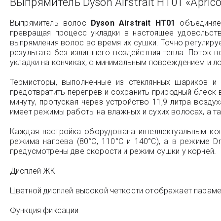
Выпрямитель Dyson Airstrait HT01 «Aprico
Выпрямитель волос
Dyson Airstrait HT01
объединяет
превращая процесс укладки в настоящее удовольств
выпрямления волос во время их сушки. Точно регулир
результата без излишнего воздействия тепла. Поток 
укладки на кончиках, с минимальным повреждением и л
Термисторы, выполненные из стеклянных шариков и
предотвратить перегрев и сохранить природный блеск
минуту, пропуская через устройство 11,9 литра возду
имеет режимы работы на влажных и сухих волосах, а т
Каждая настройка оборудована интеллектуальным кон
режима нагрева (80°C, 110°C и 140°C), а в режиме D
предусмотрены две скорости и режим сушки у корней.
Дисплей ЖК
Цветной дисплей высокой четкости отображает парамет
Функция фиксации