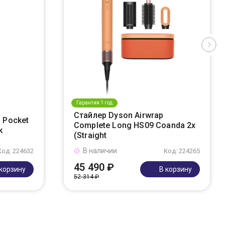
Гарантия 1 год
Стайлер Dyson Airwrap
 Pocket
Complete Long HS09 Coanda 2x
k
(Straight
В наличии
Код: 224632
Код: 224265
45 490 ₽
 корзину
В корзину
52 314 ₽