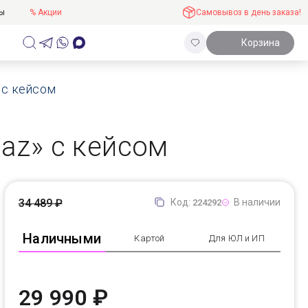
ты
% Акции
Самовывоз в день заказа!
Корзина
» с кейсом
paz» с кейсом
34 489 ₽
Код:
В наличии
224292
Наличными
Картой
Для ЮЛ и ИП
29 990 ₽