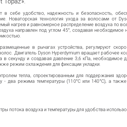
t Topaz».
 в себе удобство, надежность и безопасность, обес
ие. Новаторская технология ухода за волосами от Dys
уемый нагрев и равномерное распределение воздуха по во
воздуха направлен под углом 45°, создавая необходимое 
омкостью.
 размещенные в рычагах устройства, регулируют скоро
 волос. Двигатель Dyson Hyperdymium вращает рабочее ко
ха в секунду и создавая давление 3,6 кПа, необходимое
акже режим охлаждения для фиксации укладки.
тролем тепла, спроектированным для поддержания здор
ry - два режима температуры (110°C или 140°C), а такж
ры потока воздуха и температуры для удобства использов