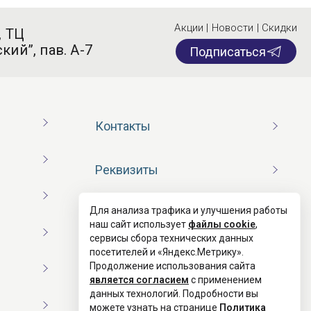
Акции | Новости | Скидки
, ТЦ
кий”, пав. А-7
Подписаться
Контакты
Реквизиты
Для анализа трафика и улучшения работы
Договор оферты
наш сайт использует
файлы cookie
,
сервисы сбора технических данных
посетителей и «Яндекс.Метрику».
Согласие на обработку ПД
Продолжение использования сайта
является согласием
с применением
данных технологий. Подробности вы
Политика конфиденциальности
можете узнать на странице
Политика