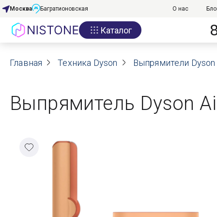
Москва
Багратионовская
О нас
Бло
Каталог
Акции
Главная
О нас
Техника Dyson
Выпрямители Dyson
Блог
Выпрямитель Dyson Air
Договор оферты
Реквизиты
Контакты
Гарантия
Оплата