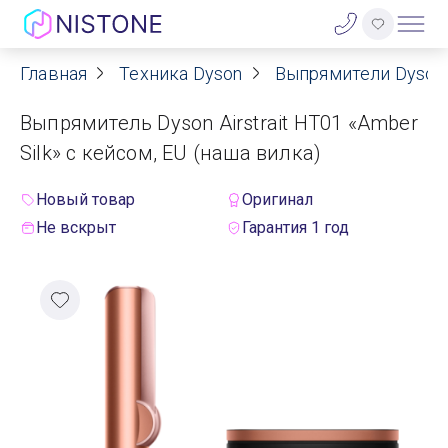
Главная
Техника Dyson
Выпрямители Dyson
Акции
Выпрямитель Dyson Airstrait HT01 «Amber
О нас
Silk» с кейсом, EU (наша вилка)
Блог
Новый товар
Оригинал
Не вскрыт
Гарантия 1 год
Договор оферты
Реквизиты
Контакты
Гарантия
Оплата