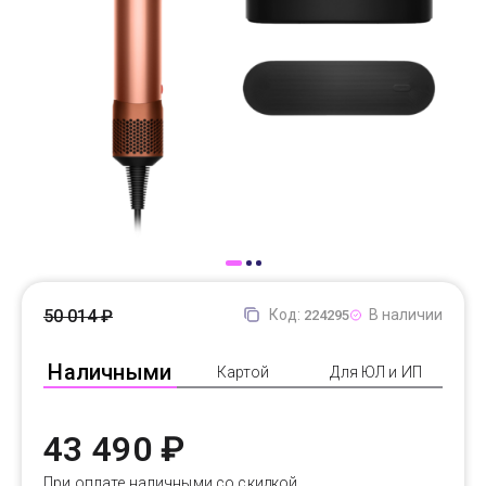
Доставка
Самовывоз
Trade-In
50 014 ₽
Код:
В наличии
224295
Наличными
Картой
Для ЮЛ и ИП
43 490 ₽
При оплате наличными со скидкой