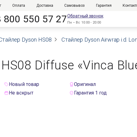
г
Оплата
Доставка
Самовывоз
Гарантия
Контак
8 800 550 57 27
Обратный звонок
Пн – Вс 10:00 - 20:00
Стайлер Dyson HS08
Стайлер Dyson Airwrap i.d. Lo
g HS08 Diffuse «Vinca Bl
Новый товар
Оригинал
Не вскрыт
Гарантия 1 год