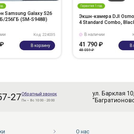
од
Гарантия 1 год
н Samsung Galaxy S26
Экшн-камера DJI Osmo
ГБ/256ГБ (SM-S948B)
4 Standard Combo, Blac
чии
В наличии
Код: 224035
 ₽
41 790 ₽
В корзину
В
48 059 ₽
ул. Барклая 10
57-27
Обратный звонок
“Багратионовс
Пн – Вс 10:00 - 20:00
ки
О нас