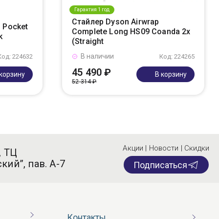
Гарантия 1 год
Стайлер Dyson Airwrap
 Pocket
Complete Long HS09 Coanda 2x
k
(Straight
В наличии
Код: 224632
Код: 224265
45 490 ₽
 корзину
В корзину
52 314 ₽
Акции | Новости | Скидки
, ТЦ
кий”, пав. А-7
Подписаться
Контакты