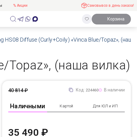
ты
% Акции
Самовывоз в день заказа!
Корзина
ng HS08 Diffuse (Curly+Coily) «Vinca Blue/Topaz», (наша
ue/Topaz», (наша вилка)
40 814 ₽
Код:
В наличии
224460
Наличными
Картой
Для ЮЛ и ИП
35 490 ₽