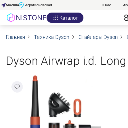
Москва
Багратионовская
О нас
Бло
Каталог
Акции
Главная
О нас
Техника Dyson
Стайлеры Dyson
Блог
Dyson Airwrap i.d. Lon
Договор оферты
Реквизиты
Контакты
Гарантия
Оплата