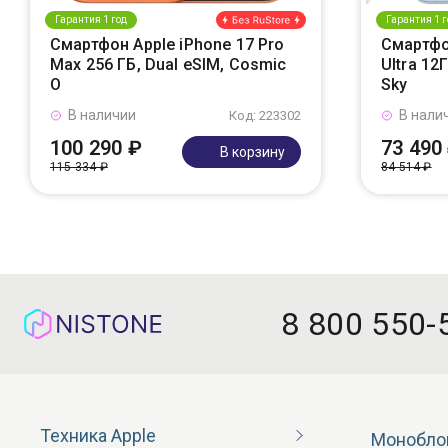
Гарантия 1 год
Гарантия 1 г
Смартфон Apple iPhone 17 Pro
Смартфо
Max 256 ГБ, Dual eSIM, Cosmic
Ultra 12
O
Sky
В наличии
В нали
Код: 223302
100 290 ₽
73 490
В корзину
115 334 ₽
84 514 ₽
8 800 550-
Техника Apple
Монобло