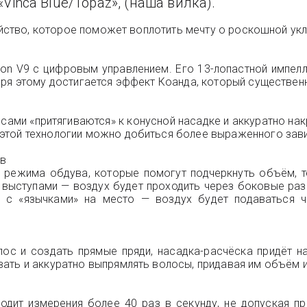
 «Vinca Blue/Topaz», (наша вилка).
ройство, которое поможет воплотить мечту о роскошной укл
on V9 с цифровым управлением. Его 13-лопастной импелл
аря этому достигается эффект Коанда, который существен
ами «притягиваются» к конусной насадке и аккуратно накр
этой технологии можно добиться более выраженного зави
ов
режима обдува, которые помогут подчеркнуть объём, те
 выступами — воздух будет проходить через боковые ра
у с «язычками» на место — воздух будет подаваться 
лос и создать прямые пряди, насадка-расчёска придёт н
вать и аккуратно выпрямлять волосы, придавая им объём
одит измерения более 40 раз в секунду, не допуская п