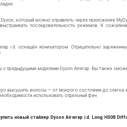
ладке.
ов Dyson, который можно управлять через приложение MyDy
и выстраивать последовательность режимов. К сожалени
irwrap i.d. оснащён ионизатором. Отрицательно заряже
.
 с предыдущими моделями Dyson Airwrap. Вы также смож
тро высушить волосы — от мокрого состояния до слегка в
 необходимости использовать отдельный фен.
купить новый стайлер Dyson Airwrap i.d. Long HS08 Diff